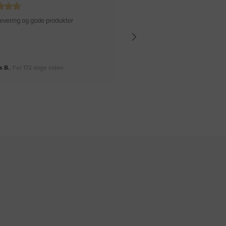
 levering og gode produkter
Hurtig levering Varen er perfekt
 B.
, For 172 dage siden
Rikke A.
, For 175 dage siden