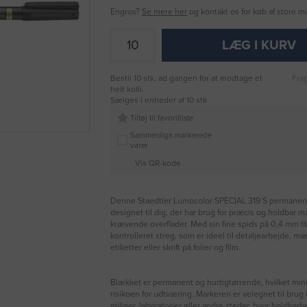
Engros?
Se mere her
og kontakt os for køb af store 
LÆG I KURV
Bestil 10 stk. ad gangen for at modtage et
Frag
helt kolli.
Sælges i enheder af 10 stk
Tilføj til favoritliste
Sammenlign markerede
varer
Vis QR-kode
Denne Staedtler Lumocolor SPECIAL 319 S permanent
designet til dig, der har brug for præcis og holdbar m
krævende overflader. Med sin fine spids på 0,4 mm få
kontrolleret streg, som er ideel til detaljearbejde, m
etiketter eller skrift på folier og film.
Blækket er permanent og hurtigtørrende, hvilket min
risikoen for udtværing. Markeren er velegnet til brug i
miljøer, laboratorier eller andre steder, hvor holdbar