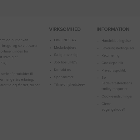
VIRKSOMHED
INFORMATION
Om LINDS AS
emt og hurtigt kan
Handelsbetingelser
forbrugs- og servicevarer
Medarbejdere
Leveringsbetingelser
ortiment inden for
Sælgeroversigt
Returnering
dt udvalg af
Job hos LINDS
ktøj.
Cookiepolitik
Kontakt os
Privatlivspolitik
serie af produkter til
Sponsorater
Se
å mange års erfaring.
Fødevarestyrelsens
Tilmeld nyhedsbrev
arer tid og får det, du har
smiley-rapporter
Cookie-indstillinger
Glemt
adgangskode?