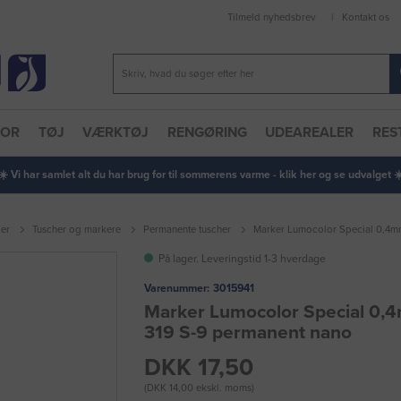
Tilmeld nyhedsbrev
Kontakt os
TOR
TØJ
VÆRKTØJ
RENGØRING
UDEAREALER
RES
 ☀️ Vi har samlet alt du har brug for til sommerens varme - klik her og se udvalget ☀️
er
Tuscher og markere
Permanente tuscher
Marker Lumocolor Special 0,4mm
På lager. Leveringstid 1-3 hverdage
Varenummer:
3015941
Marker Lumocolor Special 0,
319 S-9 permanent nano
DKK 17,50
(DKK 14,00 ekskl. moms)