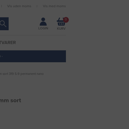
Vis uden moms
Vis med moms
Forbliv logget ind
0
LOGIN
TVARER
 ·
 sort 319 S-9 permanent nano
4mm sort