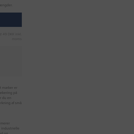
mængder.
t 49 DKK inkl.
moms
 marker er
arkering på
r du en
ærkning af små
imerer
 industrielle
hed og