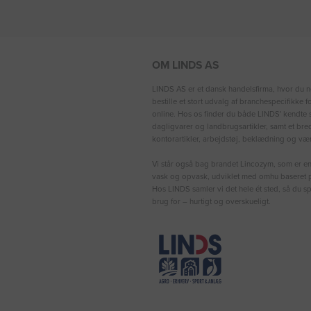
OM LINDS AS
LINDS AS er et dansk handelsfirma, hvor du n
bestille et stort udvalg af branchespecifikke 
online. Hos os finder du både LINDS′ kendte s
dagligvarer og landbrugsartikler, samt et bre
kontorartikler, arbejdstøj, beklædning og vær
Vi står også bag brandet Lincozym, som er en 
vask og opvask, udviklet med omhu baseret p
Hos LINDS samler vi det hele ét sted, så du sp
brug for – hurtigt og overskueligt.