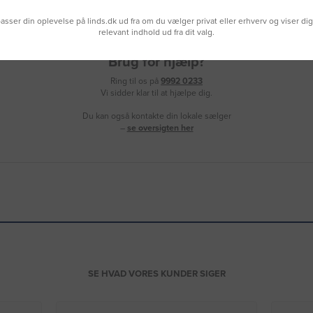
lpasser din oplevelse på linds.dk ud fra om du vælger privat eller erhverv og viser di
relevant indhold ud fra dit valg.
Brug for hjælp?
Ring til os på
9992 0233
Vi sidder klar til at hjælpe dig.
Du kan også kontakte din lokale sælger
–
se oversigten her
SE HVAD VORES KUNDER SIGER