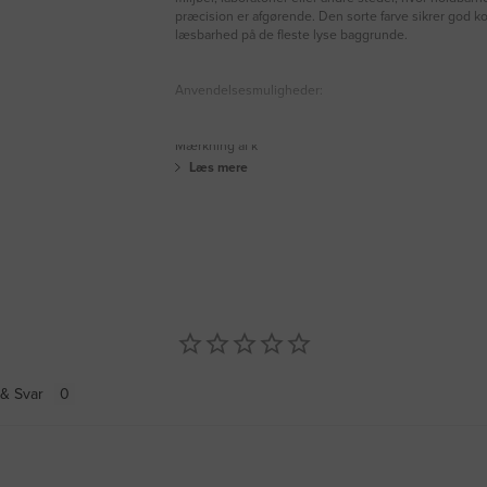
præcision er afgørende. Den sorte farve sikrer god k
læsbarhed på de fleste lyse baggrunde.
Anvendelsesmuligheder:
Mærkning af k
Læs mere
& Svar