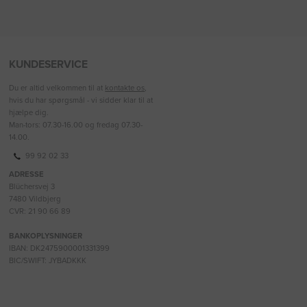
KUNDESERVICE
Du er altid velkommen til at
kontakte os
,
hvis du har spørgsmål - vi sidder klar til at
hjælpe dig.
Man-tors: 07.30-16.00 og fredag 07.30-
14.00.
99 92 02 33
ADRESSE
Blüchersvej 3
7480 Vildbjerg
CVR: 21 90 66 89
BANKOPLYSNINGER
IBAN: DK2475900001331399
BIC/SWIFT: JYBADKKK