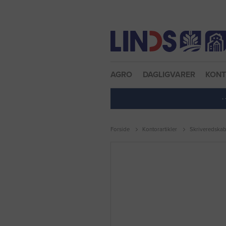
Nulstil adgangskode
AGRO
DAGLIGVARER
KON
·
Forside
Kontorartikler
Skriveredskab