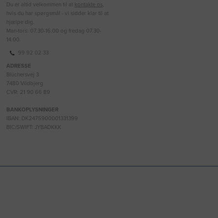
Du er altid velkommen til at
kontakte os
,
hvis du har spørgsmål - vi sidder klar til at
hjælpe dig.
Man-tors: 07.30-16.00 og fredag 07.30-
14.00.
99 92 02 33
ADRESSE
Blüchersvej 3
7480 Vildbjerg
CVR: 21 90 66 89
BANKOPLYSNINGER
IBAN: DK2475900001331399
BIC/SWIFT: JYBADKKK