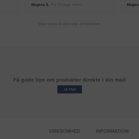
Mogens S.
, For 171 dage siden
Mogens
Viser vores 5-stjernede anmeldelser.
Få gode tips om produkter direkte i din mail
JA TAK!
VIRKSOMHED
INFORMATION