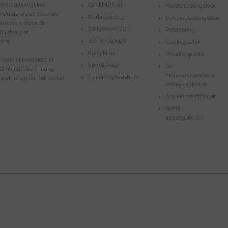
Om LINDS AS
emt og hurtigt kan
Handelsbetingelser
forbrugs- og servicevarer
Medarbejdere
Leveringsbetingelser
ortiment inden for
Sælgeroversigt
Returnering
dt udvalg af
Job hos LINDS
ktøj.
Cookiepolitik
Kontakt os
Privatlivspolitik
serie af produkter til
Sponsorater
Se
å mange års erfaring.
Fødevarestyrelsens
Tilmeld nyhedsbrev
arer tid og får det, du har
smiley-rapporter
Cookie-indstillinger
Glemt
adgangskode?