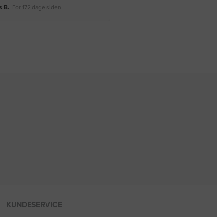
 B.
, For 172 dage siden
Rikke A.
, For 175 dage siden
KUNDESERVICE