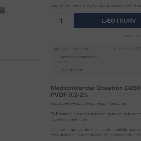
Engros?
Se mere her
og kontakt os for køb af store 
LÆG I KURV
Fragt 49 D
Brugervejledn
Tilføj til favoritliste
Sammenlign markerede
varer
Vis QR-kode
Medicinblander Dosatron D25R
PVDF 0,2-2%
Læs brugsvejledningen grundigt inden brug
En Dosatron leverer en konstant og nøjagtig dosering 
flydende tilsætninger.
Dosatroner bruges ofte til at tilsætte medicin, syre, 
eller vitaminer, i vandet til dine dyr, helt uden brug af 