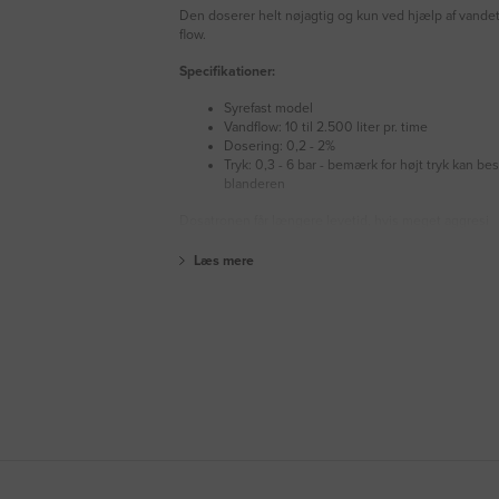
Den doserer helt nøjagtig og kun ved hjælp af vandet
flow.
Specifikationer:
Syrefast model
Vandflow: 10 til 2.500 liter pr. time
Dosering: 0,2 - 2%
Tryk: 0,3 - 6 bar - bemærk for højt tryk kan be
blanderen
Dosatronen får længere levetid, hvis meget aggresi
Læs mere