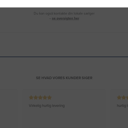
Vi sidder klar til at hjælpe dig.
Du kan også kontakte din lokale sælger
–
se oversigten her
SE HVAD VORES KUNDER SIGER
Virkelig hurtig levering
hurtig