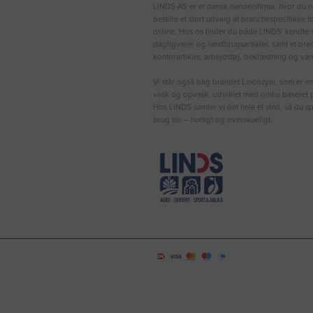
LINDS AS er et dansk handelsfirma, hvor du n
bestille et stort udvalg af branchespecifikke 
online. Hos os finder du både LINDS′ kendte s
dagligvarer og landbrugsartikler, samt et bre
kontorartikler, arbejdstøj, beklædning og vær
Vi står også bag brandet Lincozym, som er en 
vask og opvask, udviklet med omhu baseret p
Hos LINDS samler vi det hele ét sted, så du sp
brug for – hurtigt og overskueligt.