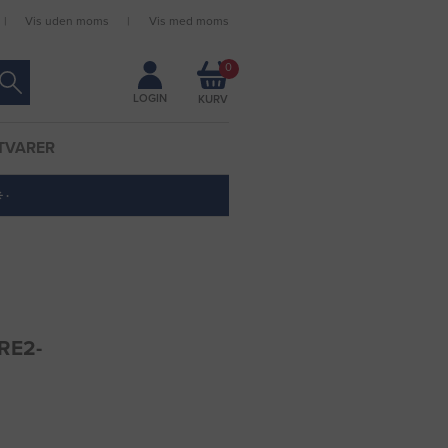
Vis uden moms
Vis med moms
Forbliv logget ind
0
LOGIN
TVARER
 ·
RE2-