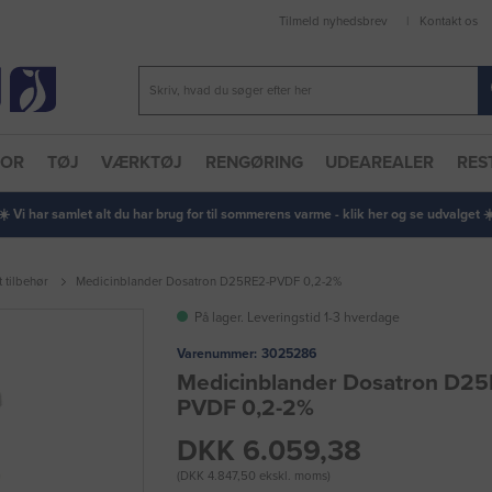
Tilmeld nyhedsbrev
Kontakt os
TOR
TØJ
VÆRKTØJ
RENGØRING
UDEAREALER
RES
 ☀️ Vi har samlet alt du har brug for til sommerens varme - klik her og se udvalget ☀️
 tilbehør
Medicinblander Dosatron D25RE2-PVDF 0,2-2%
På lager. Leveringstid 1-3 hverdage
Varenummer:
3025286
Medicinblander Dosatron D25
PVDF 0,2-2%
DKK 6.059,38
(DKK 4.847,50 ekskl. moms)