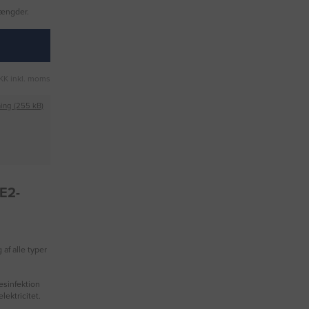
mængder.
KK inkl. moms
ing (255 kB)
E2-
af alle typer
desinfektion
elektricitet.