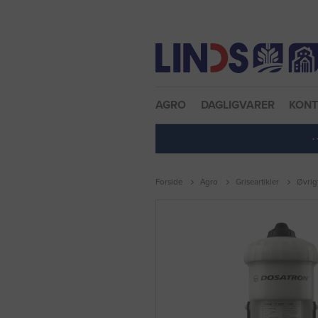
Nulstil adgangskode
AGRO
DAGLIGVARER
KON
·
Forside
Agro
Griseartikler
Øvrigt