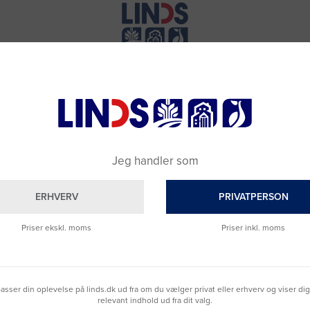
Jeg handler som
ERHVERV
PRIVATPERSON
Priser ekskl. moms
Priser inkl. moms
Brug for hjælp?
lpasser din oplevelse på linds.dk ud fra om du vælger privat eller erhverv og viser di
relevant indhold ud fra dit valg.
Ring til os på
9992 0233