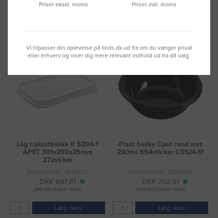
Priser ekskl. moms
Priser inkl. moms
Læg i kurv
Læg i kurv
Fragt 49 DKK inkl. moms
Fragt 49 DKK inkl. moms
Vi tilpasser din oplevelse på linds.dk ud fra om du vælger privat
eller erhverv og viser dig mere relevant indhold ud fra dit valg.
Låg t/plastbakke K 5294-1
Plast bakke Cpet rund sort
APET 301x200x25mm
290ml 594stk/kar C0124-1F
272st/kar
Varenummer: 3019522
Varenummer: 3076985
DKK 697,81
DKK 702,81
(DKK 558,25 ekskl. moms)
(DKK 562,25 ekskl. moms)
Læg i kurv
Læg i kurv