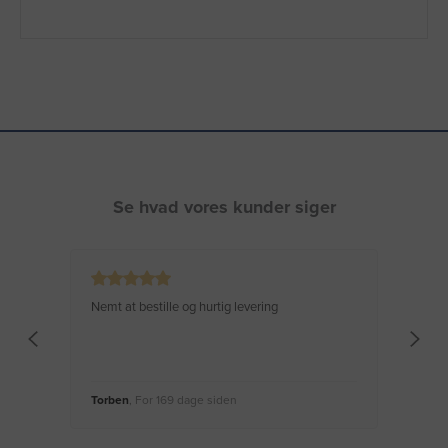
Se hvad vores kunder siger
Nemt at bestille og hurtig levering
Virke
Torben
, For 169 dage siden
Moge