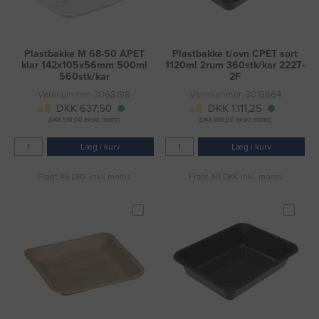
Plastbakke M 68-50 APET
Plastbakke t/ovn CPET sort
klar 142x105x56mm 500ml
1120ml 2rum 360stk/kar 2227-
560stk/kar
2F
Varenummer: 3068198
Varenummer: 3016864
DKK 637,50
DKK 1.111,25
(DKK 510,00 ekskl. moms)
(DKK 889,00 ekskl. moms)
Læg i kurv
Læg i kurv
Fragt 49 DKK inkl. moms
Fragt 49 DKK inkl. moms