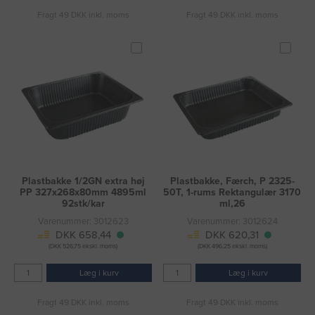
Fragt 49 DKK inkl. moms
Fragt 49 DKK inkl. moms
Plastbakke 1/2GN extra høj
Plastbakke, Færch, P 2325-
PP 327x268x80mm 4895ml
50T, 1-rums Rektangulær 3170
92stk/kar
ml,26
Varenummer: 3012623
Varenummer: 3012624
DKK 658,44
DKK 620,31
(DKK 526,75 ekskl. moms)
(DKK 496,25 ekskl. moms)
Læg i kurv
Læg i kurv
Fragt 49 DKK inkl. moms
Fragt 49 DKK inkl. moms