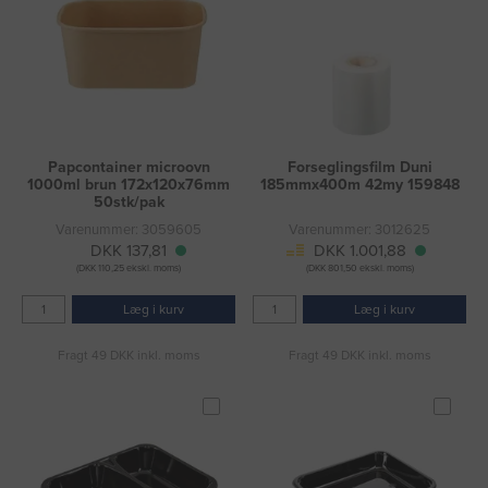
Papcontainer microovn
Forseglingsfilm Duni
1000ml brun 172x120x76mm
185mmx400m 42my 159848
50stk/pak
Varenummer: 3059605
Varenummer: 3012625
DKK 137,81
DKK 1.001,88
(DKK 110,25 ekskl. moms)
(DKK 801,50 ekskl. moms)
Læg i kurv
Læg i kurv
Fragt 49 DKK inkl. moms
Fragt 49 DKK inkl. moms