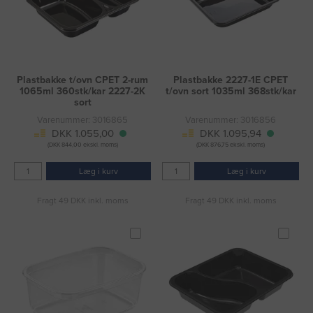
Plastbakke t/ovn CPET 2-rum
Plastbakke 2227-1E CPET
1065ml 360stk/kar 2227-2K
t/ovn sort 1035ml 368stk/kar
sort
Varenummer: 3016865
Varenummer: 3016856
DKK 1.055,00
DKK 1.095,94
(DKK 844,00 ekskl. moms)
(DKK 876,75 ekskl. moms)
Læg i kurv
Læg i kurv
Fragt 49 DKK inkl. moms
Fragt 49 DKK inkl. moms