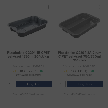
Plastbakke C2294-1B CPET
Plastbakke C2294-2A 2-rum
sølv/sort 1770ml 204st/kar
C-PET sølv/sort 750/750ml
216stk/k
Varenummer: 3019521
Varenummer: 3068252
DKK 1.278,13
DKK 1.498,13
(DKK 1.022,50 ekskl. moms)
(DKK 1.198,50 ekskl. moms)
Læg i kurv
Læg i kurv
Fragt 49 DKK inkl. moms
Fragt 49 DKK inkl. moms