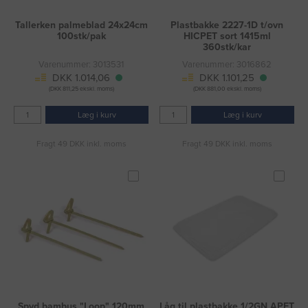
Tallerken palmeblad 24x24cm
Plastbakke 2227-1D t/ovn
100stk/pak
HICPET sort 1415ml
360stk/kar
Varenummer: 3013531
Varenummer: 3016862
DKK 1.014,06
DKK 1.101,25
(DKK 811,25 ekskl. moms)
(DKK 881,00 ekskl. moms)
Læg i kurv
Læg i kurv
Fragt 49 DKK inkl. moms
Fragt 49 DKK inkl. moms
Spyd bambus "Loop" 120mm
Låg til plastbakke 1/2GN APET