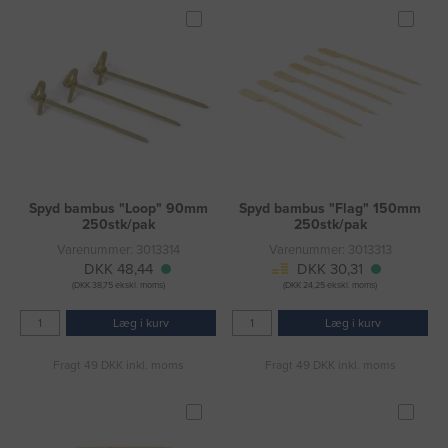
Spyd bambus "Loop" 90mm
Spyd bambus "Flag" 150mm
250stk/pak
250stk/pak
Varenummer: 3013314
Varenummer: 3013313
DKK 48,44
DKK 30,31
(DKK 38,75 ekskl. moms)
(DKK 24,25 ekskl. moms)
Læg i kurv
Læg i kurv
Fragt 49 DKK inkl. moms
Fragt 49 DKK inkl. moms