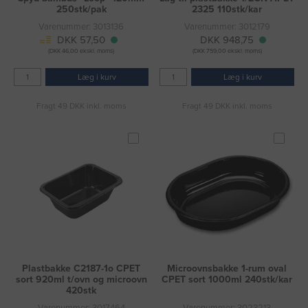
250stk/pak
2325 110stk/kar
Varenummer: 3013136
Varenummer: 3012179
DKK 57,50
DKK 948,75
(DKK 46,00 ekskl. moms)
(DKK 759,00 ekskl. moms)
Læg i kurv
Læg i kurv
Fragt 49 DKK inkl. moms
Fragt 49 DKK inkl. moms
Plastbakke C2187-1o CPET
Microovnsbakke 1-rum oval
sort 920ml t/ovn og microovn
CPET sort 1000ml 240stk/kar
420stk
Varenummer: 3017464
Varenummer: 3023213