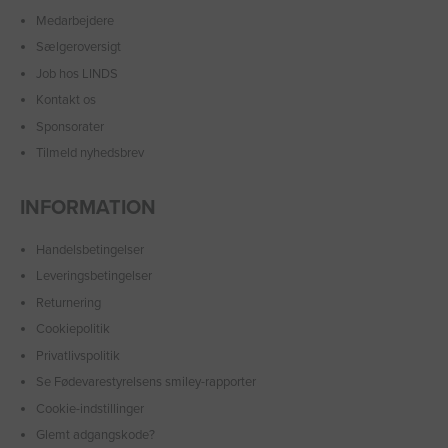
Medarbejdere
Sælgeroversigt
Job hos LINDS
Kontakt os
Sponsorater
Tilmeld nyhedsbrev
INFORMATION
Handelsbetingelser
Leveringsbetingelser
Returnering
Cookiepolitik
Privatlivspolitik
Se Fødevarestyrelsens smiley-rapporter
Cookie-indstillinger
Glemt adgangskode?