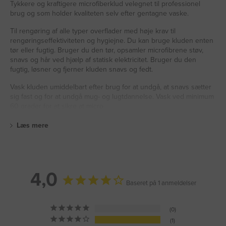
Tykkere og kraftigere microfiberklud velegnet til professionel
brug og som holder kvaliteten selv efter gentagne vaske.
Til rengøring af alle typer overflader med høje krav til
rengøringseffektiviteten og hygiejne. Du kan bruge kluden enten
tør eller fugtig. Bruger du den tør, opsamler microfibrene støv,
snavs og hår ved hjælp af statisk elektricitet. Bruger du den
fugtig, løsner og fjerner kluden snavs og fedt.
Vask kluden umiddelbart efter brug for at undgå, at snavs sætter
sig fast og for at undgå mug- og lugtdannelse. Vask ved minimum
60 grader for at sikre at micro
Læs mere
4,0
Baseret på 1 anmeldelser
0
1