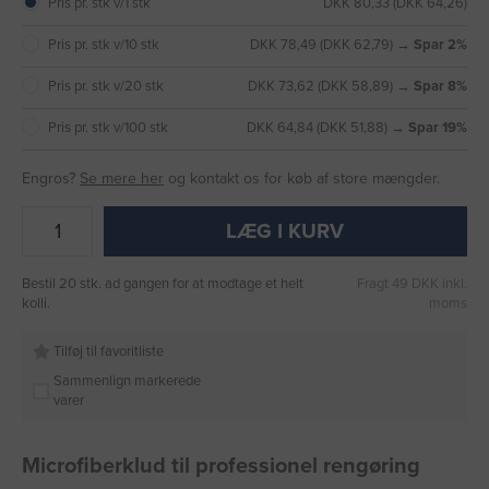
Pris pr. stk v/1 stk
DKK 80,33 (DKK 64,26)
Pris pr. stk v/10 stk
DKK 78,49 (DKK 62,79) →
Spar 2%
Pris pr. stk v/20 stk
DKK 73,62 (DKK 58,89) →
Spar 8%
Pris pr. stk v/100 stk
DKK 64,84 (DKK 51,88) →
Spar 19%
Engros?
Se mere her
og kontakt os for køb af store mængder.
LÆG I KURV
Bestil 20 stk. ad gangen for at modtage et helt
Fragt 49 DKK inkl.
kolli.
moms
Tilføj til favoritliste
Sammenlign markerede
varer
Microfiberklud til professionel rengøring