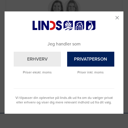
Brug for hjælp?
Jeg handler som
Ring til os på
9992 0233
Vi sidder klar til at hjælpe dig.
ERHVERV
PRIVATPERSON
Du kan også kontakte din lokale sælger
–
se oversigten her
Priser ekskl. moms
Priser inkl. moms
Vi tilpasser din oplevelse på linds.dk ud fra om du vælger privat
eller erhverv og viser dig mere relevant indhold ud fra dit valg.