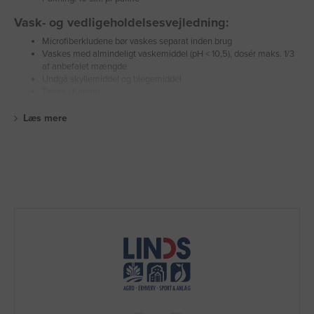
Vask- og vedligeholdelsesvejledning:
Microfiberkludene bør vaskes separat inden brug
Vaskes med almindeligt vaskemiddel (pH < 10,5), dosér maks. 1/3
af anbefalet mængde
Undgå skyllemiddel og blegemiddel
Tørres i fugtind
Læs mere