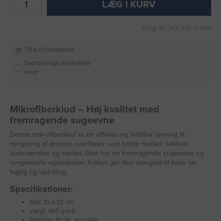
LÆG I KURV
Fragt 49 DKK inkl. moms
Tilføj til favoritliste
Sammenlign markerede
varer
Mikrofiberklud – Høj kvalitet med
fremragende sugeevne
Denne mikrofiberklud er en effektiv og holdbar løsning til
rengøring af diverse overflader som hårde møbler, køkken,
badeværelse og sanitet. Den har en fremragende sugeevne og
rengørende egenskaber, hvilket gør den velegnet til både tør,
fugtig og våd brug.
Specifikationer:
Mål: 32 x 32 cm
Vægt: 360 g/m2
Pakning: 10 stk. pr pakke