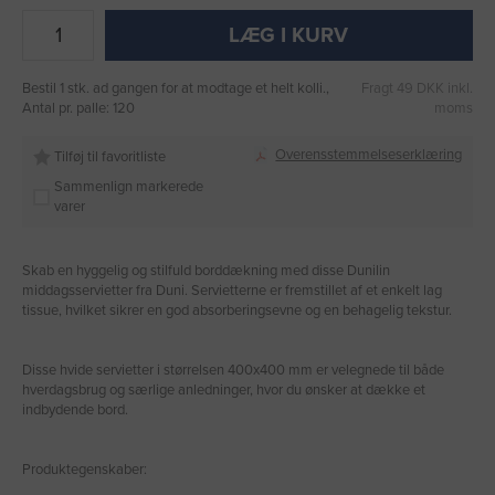
LÆG I KURV
Bestil 1 stk. ad gangen for at modtage et helt kolli.,
Fragt 49 DKK inkl.
Antal pr. palle: 120
moms
Overensstemmelseserklæring
Tilføj til favoritliste
Sammenlign markerede
varer
Skab en hyggelig og stilfuld borddækning med disse Dunilin
middagsservietter fra Duni. Servietterne er fremstillet af et enkelt lag
tissue, hvilket sikrer en god absorberingsevne og en behagelig tekstur.
Disse hvide servietter i størrelsen 400x400 mm er velegnede til både
hverdagsbrug og særlige anledninger, hvor du ønsker at dække et
indbydende bord.
Produktegenskaber: