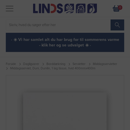
0
· ☀️ Vi har samlet alt du har brug for til sommerens varme
- klik her og se udvalget ☀️ ·
Forside
Dagligvarer
Borddækning
Servietter
Middagsservietter
Middagsserviet, Duni, Dunilin, 1 lag tissue, hvid 400mmx400m