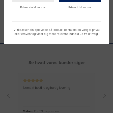
Du kan også kontakte din lokale sælger
–
se oversigten her
Priser ekskl. moms
Priser inkl. moms
Vi tilpasser din oplevelse på linds.dk ud fra om du vælger privat
eller erhverv og viser dig mere relevant indhold ud fra dit valg.
Se hvad vores kunder siger
Nemt at bestille og hurtig levering
Virke
Torben
, For 171 dage siden
Moge