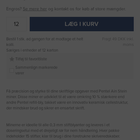
Engros?
Se mere her
og kontakt os for køb af store mængder.
LÆG I KURV
Bestil 1 stk. ad gangen for at modtage et helt
Fragt 49 DKK inkl.
kolli.
moms
Sælges i enheder af 12 karton
Tilføj til favoritliste
Sammenlign markerede
varer
Få præcision og styrke til dine skriftlige opgaver med Pentel Ain Stein
miner. Disse miner er udviklet til at være omkring 10 % stærkere end
andre Pentel refill-bly, takket være en innovativ keramisk cellestruktur,
der mindsker brud og sikrer en ensartet skrift.
Minerne er ideelle til alle 0,3 mm stiftblyanter og leveres i et
doseringsetui med et drejeligt rør for nem håndtering. Hver pakke
indeholder 15 stifter, klar til brug i dine foretrukne skriveredskaber.