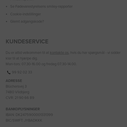
Se Fødevarestyrelsens smiley-rapporter
Cookie-indstillinger
Glemt adgangskode?
KUNDESERVICE
Du er altid velkommen til at
kontakte os
, hvis du har spørgsmål - vi sidder
klar til at hjælpe dig.
Man-tors: 07.30-16.00 og fredag 07.30-14.00.
99 92 02 33
ADRESSE
Blüchersvej 3
7480 Vildbjerg
CVR: 21 90 66 89
BANKOPLYSNINGER
IBAN: DK2475900001331399
BIC/SWIFT: JYBADKKK