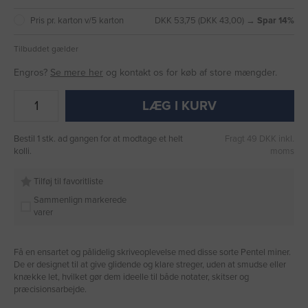
Pris pr. karton v/5 karton
DKK 53,75 (DKK 43,00) →
Spar 14%
Tilbuddet gælder
Engros?
Se mere her
og kontakt os for køb af store mængder.
LÆG I KURV
Bestil 1 stk. ad gangen for at modtage et helt
Fragt 49 DKK inkl.
kolli.
moms
Tilføj til favoritliste
Sammenlign markerede
varer
Få en ensartet og pålidelig skriveoplevelse med disse sorte Pentel miner.
De er designet til at give glidende og klare streger, uden at smudse eller
knække let, hvilket gør dem ideelle til både notater, skitser og
præcisionsarbejde.