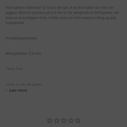
Hver pakke indeholder 12 miner, der gør, at du ikke løber tør midt i en
opgave. Med en tykkelse på 0,9 mm er de velegnede til stiftblyanter, der
kræver en kraftigere mine, hvilket giver en mere markant streg og god
holdbarhed.
Produktegenskaber:
Minetykkelse: 0,9 mm
Farve: Sort
Antal: 12 stk. per pakke
Læs mere