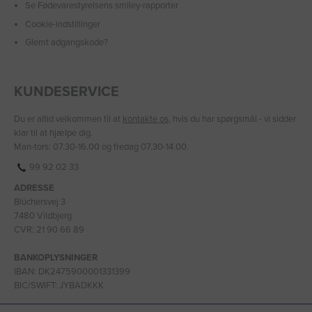
Se Fødevarestyrelsens smiley-rapporter
Cookie-indstillinger
Glemt adgangskode?
KUNDESERVICE
Du er altid velkommen til at
kontakte os
, hvis du har spørgsmål - vi sidder
klar til at hjælpe dig.
Man-tors: 07.30-16.00 og fredag 07.30-14.00.
99 92 02 33
ADRESSE
Blüchersvej 3
7480 Vildbjerg
CVR: 21 90 66 89
BANKOPLYSNINGER
IBAN: DK2475900001331399
BIC/SWIFT: JYBADKKK