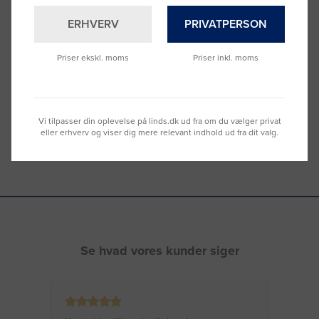
Brug for hjælp?
ERHVERV
PRIVATPERSON
Ring til os på
9992 0233
Vi sidder klar til at hjælpe dig.
Priser ekskl. moms
Priser inkl. moms
Du kan også kontakte din lokale sælger
–
se oversigten her
Vi tilpasser din oplevelse på linds.dk ud fra om du vælger privat
eller erhverv og viser dig mere relevant indhold ud fra dit valg.
Se hvad vores kunder siger