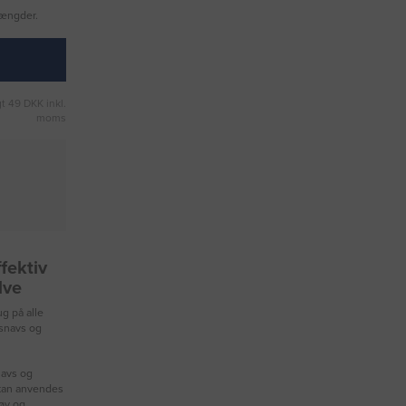
mængder.
t 49 DKK inkl.
moms
fektiv
lve
ug på alle
 snavs og
navs og
 kan anvendes
tøv og