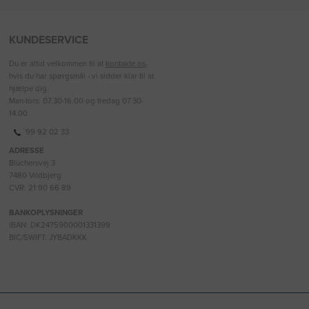
KUNDESERVICE
Du er altid velkommen til at
kontakte os
,
hvis du har spørgsmål - vi sidder klar til at
hjælpe dig.
Man-tors: 07.30-16.00 og fredag 07.30-
14.00.
99 92 02 33
ADRESSE
Blüchersvej 3
7480 Vildbjerg
CVR: 21 90 66 89
BANKOPLYSNINGER
IBAN: DK2475900001331399
BIC/SWIFT: JYBADKKK