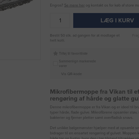
Engros?
Se mere her
og kontakt os for køb af store 
LÆG I KURV
Bestil 50 stk. ad gangen for at modtage et
Frag
helt kolli.
Tilføj til favoritliste
Sammenlign markerede
varer
Vis QR-kode
Mikrofibermoppe fra Vikan til ef
rengøring af hårde og glatte gu
Denne mikrofibermoppe er fra Vikan og er ideel til br
typer hårde, flade gulve. Mikrofibrene opsamler støv,
bakterier og fjerner pletter samt overfladisk snavs.
Det unikke bølgemønster hjælper med at opsamle s
bidrager til en ensartet rengøring af gulvet. Moppen
både tør og fugtig, hvor den i tør tilstand tiltrækker s