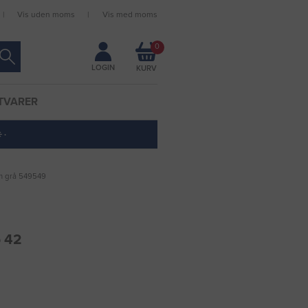
Vis uden moms
Vis med moms
Forbliv logget ind
0
LOGIN
TVARER
 ·
m grå 549549
p 42