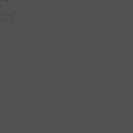
bel med
n gør den