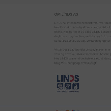
OM LINDS AS
LINDS AS er et dansk handelsfirma, hvor du n
bestille et stort udvalg af branchespecifikke 
online. Hos os finder du både LINDS′ kendte s
dagligvarer og landbrugsartikler, samt et bre
kontorartikler, arbejdstøj, beklædning og vær
Vi står også bag brandet Lincozym, som er en 
vask og opvask, udviklet med omhu baseret p
Hos LINDS samler vi det hele ét sted, så du sp
brug for – hurtigt og overskueligt.