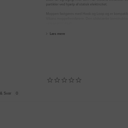
partikler ved hjælp af statisk elektricitet.
Moppen fastgøres med Hook og Loop og er kompati
Vikans moppefremførere. Den slidstærke konstruktio
velegnet til dagli
Læs mere
& Svar