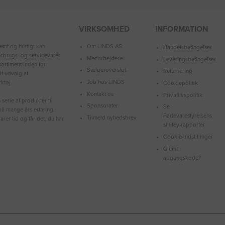
VIRKSOMHED
INFORMATION
Om LINDS AS
emt og hurtigt kan
Handelsbetingelser
forbrugs- og servicevarer
Medarbejdere
Leveringsbetingelser
ortiment inden for
Sælgeroversigt
Returnering
dt udvalg af
Job hos LINDS
ktøj.
Cookiepolitik
Kontakt os
Privatlivspolitik
serie af produkter til
Sponsorater
Se
å mange års erfaring.
Fødevarestyrelsens
Tilmeld nyhedsbrev
arer tid og får det, du har
smiley-rapporter
Cookie-indstillinger
Glemt
adgangskode?