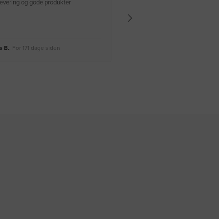
 levering og gode produkter
Hurtig levering Varen er perfekt
 B.
, For 171 dage siden
Rikke A.
, For 174 dage siden