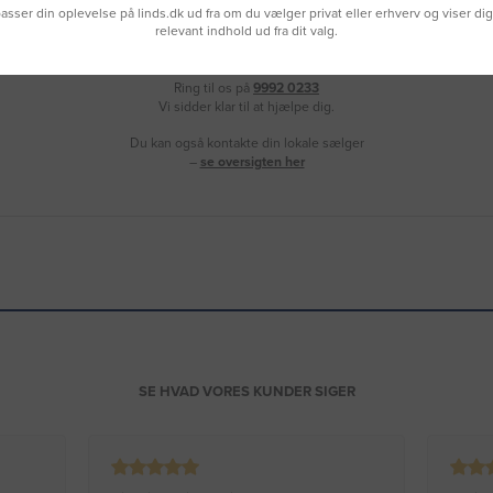
lpasser din oplevelse på linds.dk ud fra om du vælger privat eller erhverv og viser di
relevant indhold ud fra dit valg.
Brug for hjælp?
Ring til os på
9992 0233
Vi sidder klar til at hjælpe dig.
Du kan også kontakte din lokale sælger
–
se oversigten her
SE HVAD VORES KUNDER SIGER