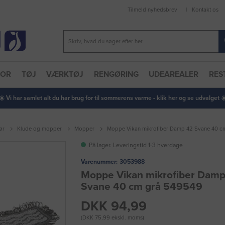
Tilmeld nyhedsbrev
Kontakt os
TOR
TØJ
VÆRKTØJ
RENGØRING
UDEAREALER
RES
 ☀️ Vi har samlet alt du har brug for til sommerens varme - klik her og se udvalget ☀️
ør
Klude og mopper
Mopper
Moppe Vikan mikrofiber Damp 42 Svane 40 c
På lager. Leveringstid 1-3 hverdage
Varenummer:
3053988
Moppe Vikan mikrofiber Dam
Svane 40 cm grå 549549
DKK 94,99
(DKK 75,99 ekskl. moms)