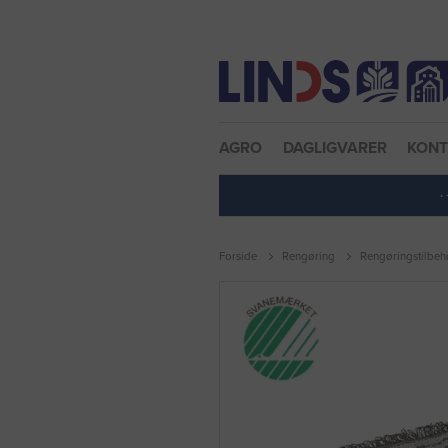
Nulstil adgangskode
AGRO
DAGLIGVARER
KON
·
Forside
Rengøring
Rengøringstilbeh