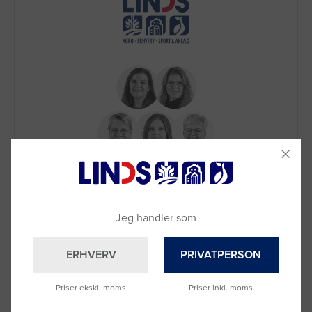
Brug for hjælp?
Ring til os på
9992 0233
Vi sidder klar til at hjælpe dig.
Jeg handler som
Du kan også kontakte din lokale sælger
–
se oversigten her
ERHVERV
PRIVATPERSON
Priser ekskl. moms
Priser inkl. moms