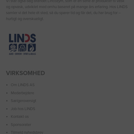
Vi står også bag brandet Lincozym, som er en serie af produkter til vask
og opvask, udviklet med omhu baseret på mange års erfaring. Hos LINDS
samler vi det hele ét sted, så du sparer tid og får det, du har brug for –
hurtigt og overskueligt.
VIRKSOMHED
Om LINDS AS
Medarbejdere
Sælgeroversigt
Job hos LINDS
Kontakt os
Sponsorater
Tilmeld nyhedsbrev