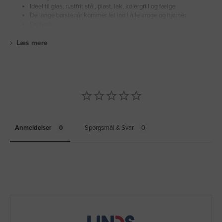
Ideel til glas, rustfrit stål, plast, lak, kølergrill og fælge
De lange børstehår kommer let ind i alle kroge og hjørner
De tynd
Læs mere
Anmeldelser
Spørgsmål & Svar