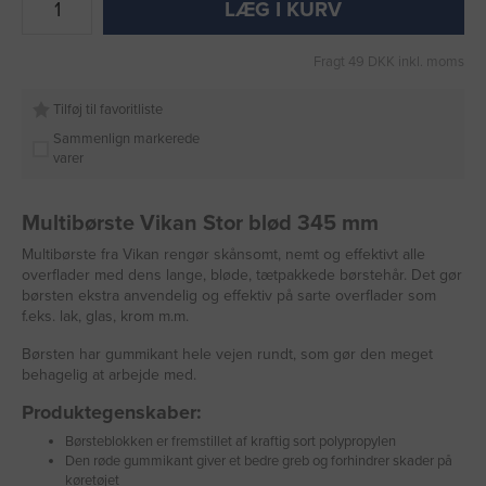
LÆG I KURV
Fragt 49 DKK inkl. moms
Tilføj til favoritliste
Sammenlign markerede
varer
Multibørste Vikan Stor blød 345 mm
Multibørste fra Vikan rengør skånsomt, nemt og effektivt alle
overflader med dens lange, bløde, tætpakkede børstehår. Det gør
børsten ekstra anvendelig og effektiv på sarte overflader som
f.eks. lak, glas, krom m.m.
Børsten har gummikant hele vejen rundt, som gør den meget
behagelig at arbejde med.
Produktegenskaber:
Børsteblokken er fremstillet af kraftig sort polypropylen
Den røde gummikant giver et bedre greb og forhindrer skader på
køretøjet