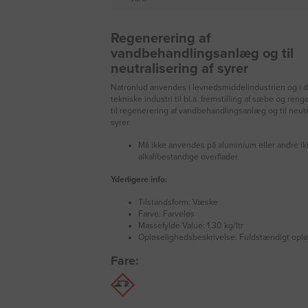
Regenerering af
vandbehandlingsanlæg og til
neutralisering af syrer
Natronlud anvendes i levnedsmiddelindustrien og i 
tekniske industri til bl.a. fremstilling af sæbe og reng
til regenerering af vandbehandlingsanlæg og til neutr
syrer.
Må ikke anvendes på aluminium eller andre ik
alkalibestandige overflader.
Yderligere info:
Tilstandsform: Væske
Farve: Farveløs
Massefylde Value: 1,30 kg/ltr
Opløselighedsbeskrivelse: Fuldstændigt opløs
Fare: