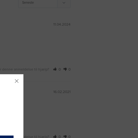
11.04.2024
r denne anmeldelse til hjælp?
0
0
16.02.2021
r denne anmeldelse til hjælp?
0
0