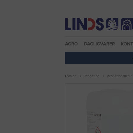
Nulstil adgangskode
AGRO
DAGLIGVARER
KON
·
Forside
Rengøring
Rengøringsmidle