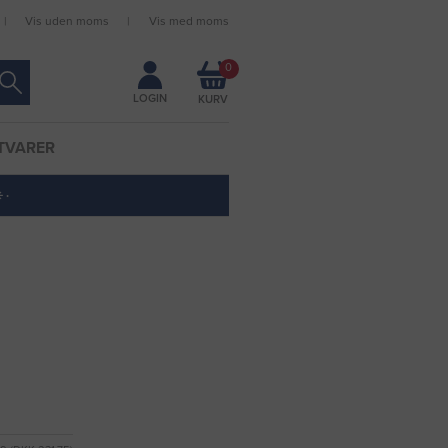
Vis uden moms
Vis med moms
Forbliv logget ind
0
LOGIN
TVARER
 ·