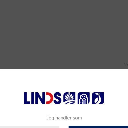
Va
 andre steder i så store mængder.
Jeg handler som
Va