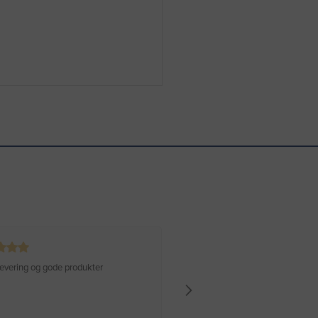
 levering og gode produkter
Hurtig levering Varen er perfekt