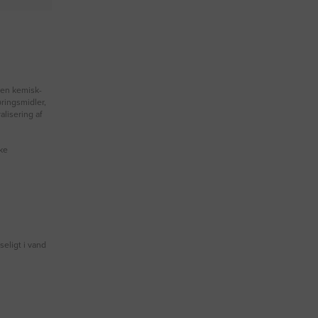
den kemisk-
øringsmidler,
alisering af
ke
eligt i vand