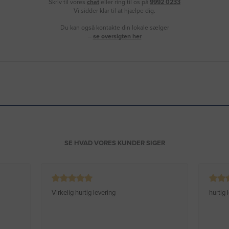
Skriv til vores
chat
eller ring til os på
9992 0233
Vi sidder klar til at hjælpe dig.
Du kan også kontakte din lokale sælger
–
se oversigten her
SE HVAD VORES KUNDER SIGER
Virkelig hurtig levering
hurtig