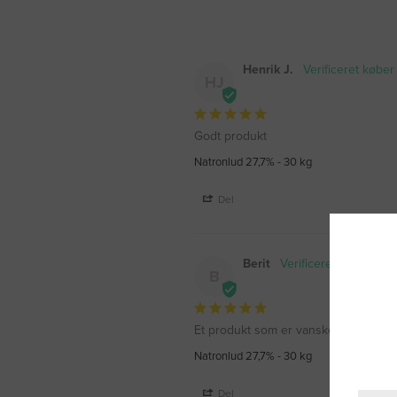
Henrik J.
HJ
Godt produkt
Natronlud 27,7% - 30 kg
Del
Berit
B
Et produkt som er vanskeligt at købe
Natronlud 27,7% - 30 kg
Del