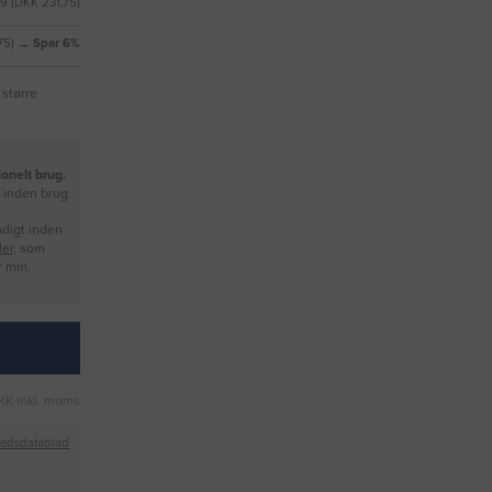
9 (DKK 231,75)
,75) →
Spar 6%
 større
onelt brug.
e inden brug.
ndigt inden
er
, som
er mm.
KK inkl. moms
hedsdatablad