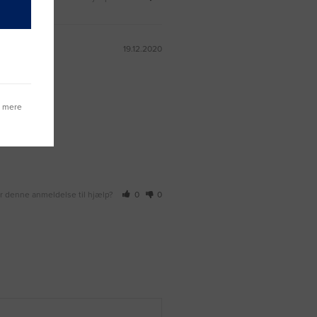
19.12.2020
g mere
r denne anmeldelse til hjælp?
0
0