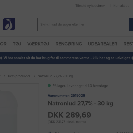
Tilmeld nyhedsbrev
Kontakt os
TOR
TØJ
VÆRKTØJ
RENGØRING
UDEAREALER
RES
 ☀️ Vi har samlet alt du har brug for til sommerens varme - klik her og se udvalget ☀️
r
Kemiprodukter
Natronlud 27,7% - 30 kg
På lager. Leveringstid 1-3 hverdage
Varenummer:
2515026
Natronlud 27,7% - 30 kg
DKK 289,69
(DKK 231,75 ekskl. moms)