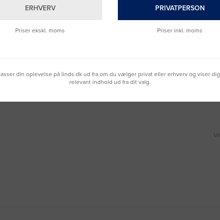
ERHVERV
PRIVATPERSON
Priser ekskl. moms
Priser inkl. moms
gtmanden.

lpasser din oplevelse på linds.dk ud fra om du vælger privat eller erhverv og viser di
relevant indhold ud fra dit valg.
Va