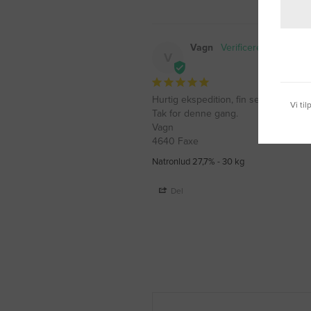
Vagn
V
Hurtig ekspedition, fin service af fra
Vi ti
Tak for denne gang.

Vagn 

4640 Faxe
Natronlud 27,7% - 30 kg
Del