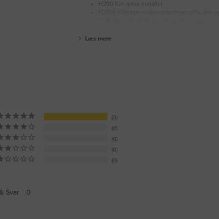
H290 Kan ætse metaller.
H314 Forårsager svære ætsninger af huden o
P280 Bær beskyttelseshandsker/ beskyt
Læs mere
3
0
0
0
0
& Svar