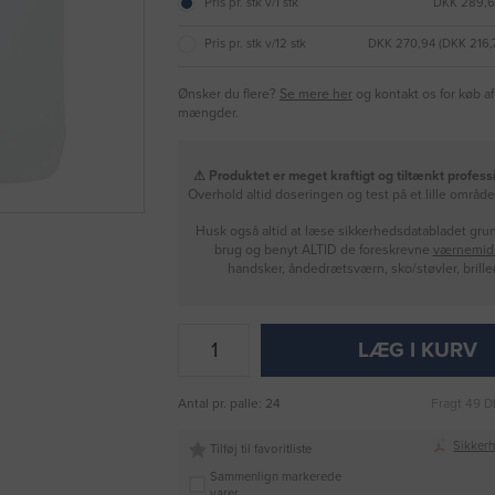
Pris pr. stk v/1 stk
DKK 289,6
Pris pr. stk v/12 stk
DKK 270,94 (DKK 216
Ønsker du flere?
Se mere her
og kontakt os for køb af
mængder.
⚠ Produktet er meget kraftigt og tiltænkt professi
Overhold altid doseringen og test på et lille områd
Husk også altid at læse sikkerhedsdatabladet gru
brug og benyt ALTID de foreskrevne
værnemidl
handsker, åndedrætsværn, sko/støvler, brill
LÆG I KURV
Antal pr. palle: 24
Fragt 49 D
Sikker
Tilføj til favoritliste
Sammenlign markerede
varer