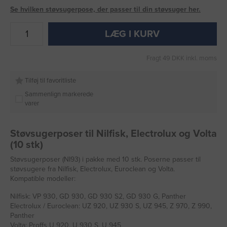
Se hvilken støvsugerpose, der passer til din støvsuger her.
LÆG I KURV
Fragt 49 DKK inkl. moms
Tilføj til favoritliste
Sammenlign markerede
varer
Støvsugerposer til Nilfisk, Electrolux og Volta
(10 stk)
Støvsugerposer (NI93) i pakke med 10 stk. Poserne passer til
støvsugere fra Nilfisk, Electrolux, Euroclean og Volta.
Kompatible modeller:
Nilfisk: VP 930, GD 930, GD 930 S2, GD 930 G, Panther
Electrolux / Euroclean: UZ 920, UZ 930 S, UZ 945, Z 970, Z 990,
Panther
Volta: Proffs U 920, U 930 S, U 945