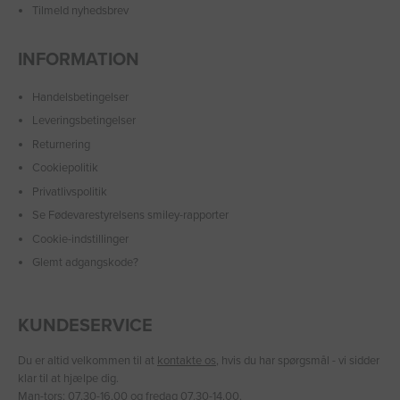
Tilmeld nyhedsbrev
INFORMATION
Handelsbetingelser
Leveringsbetingelser
Returnering
Cookiepolitik
Privatlivspolitik
Se Fødevarestyrelsens smiley-rapporter
Cookie-indstillinger
Glemt adgangskode?
KUNDESERVICE
Du er altid velkommen til at
kontakte os
, hvis du har spørgsmål - vi sidder
klar til at hjælpe dig.
Man-tors: 07.30-16.00 og fredag 07.30-14.00.