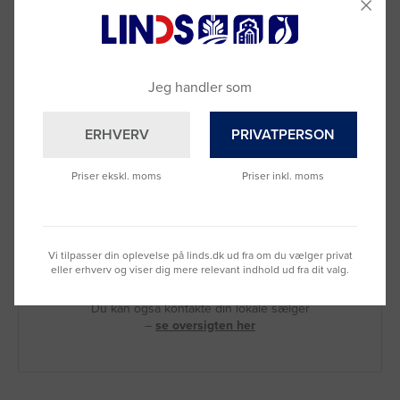
Jeg handler som
ERHVERV
PRIVATPERSON
Priser ekskl. moms
Priser inkl. moms
Brug for hjælp?
Vi tilpasser din oplevelse på linds.dk ud fra om du vælger privat
Ring til os på
9992 0233
eller erhverv og viser dig mere relevant indhold ud fra dit valg.
Vi sidder klar til at hjælpe dig.
Du kan også kontakte din lokale sælger
–
se oversigten her