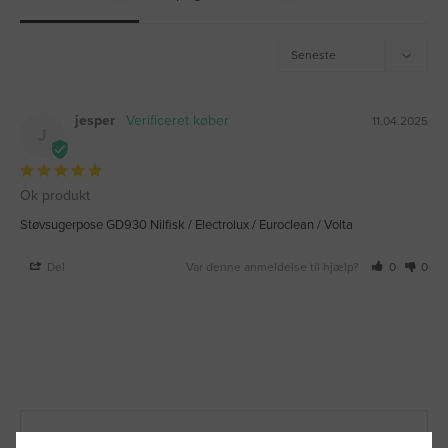
jesper
11.04.2025
J
Ok produkt
Støvsugerpose GD930 Nilfisk / Electrolux / Euroclean / Volta
Del
Var denne anmeldelse til hjælp?
0
0