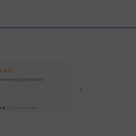
 levering og gode produkter
Hurtig levering Varen er perfekt
 B.
, For 174 dage siden
Rikke A.
, For 177 dage siden