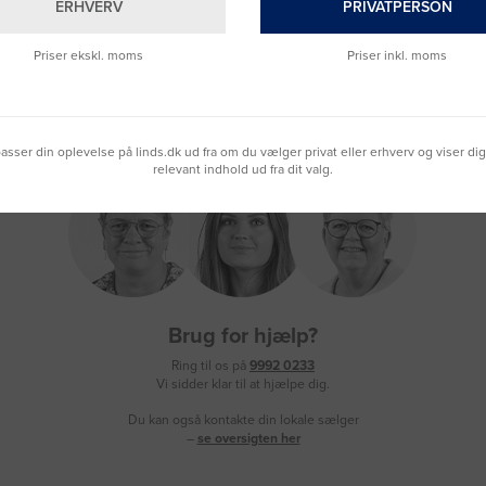
ERHVERV
PRIVATPERSON
Priser ekskl. moms
Priser inkl. moms
lpasser din oplevelse på linds.dk ud fra om du vælger privat eller erhverv og viser di
relevant indhold ud fra dit valg.
Brug for hjælp?
Ring til os på
9992 0233
Vi sidder klar til at hjælpe dig.
Du kan også kontakte din lokale sælger
–
se oversigten her