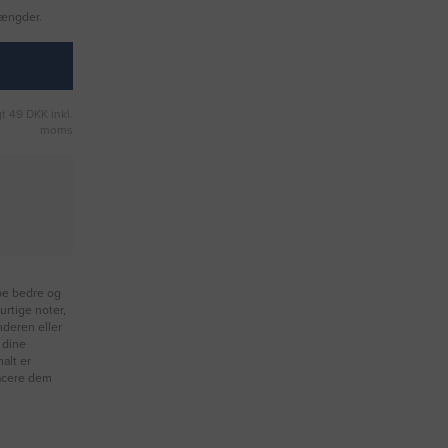
mængder.
t 49 DKK inkl.
moms
æbe bedre og
urtige noter,
nderen eller
 dine
alt er
lacere dem