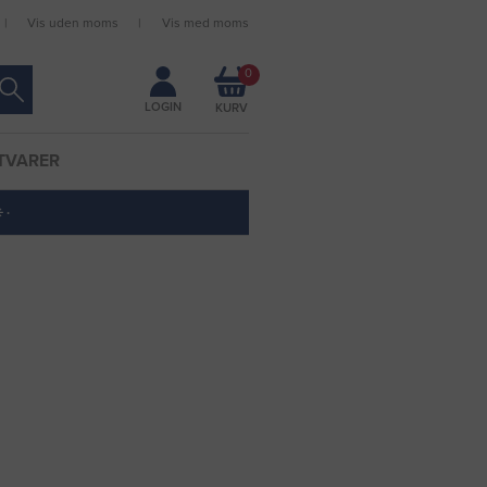
Vis uden moms
Vis med moms
Forbliv logget ind
0
LOGIN
TVARER
 ·