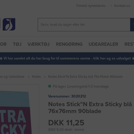
Tilmeld nyhedsbrev
Kontakt os
TOR
TØJ
VÆRKTØJ
RENGØRING
UDEAREALER
RES
 ☀️ Vi har samlet alt du har brug for til sommerens varme - klik her og se udvalget ☀️
es og indexfaner
Notes
Notes Stick"N Extra Sticky blå 76x76mm 90blade
På lager. Leveringstid 1-3 hverdage
Varenummer:
3020212
Notes Stick"N Extra Sticky blå
76x76mm 90blade
DKK 11,25
(DKK 9,00 ekskl. moms)