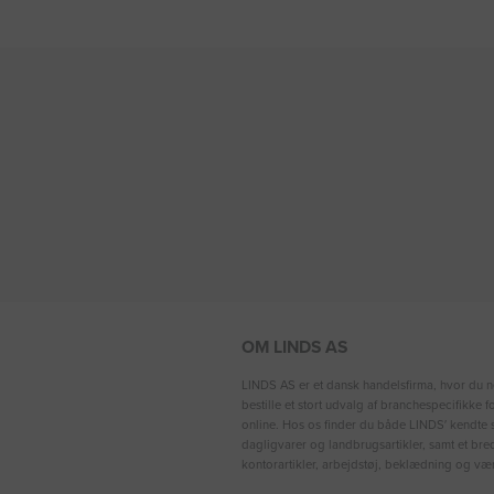
OM LINDS AS
LINDS AS er et dansk handelsfirma, hvor du n
bestille et stort udvalg af branchespecifikke 
online. Hos os finder du både LINDS′ kendte s
dagligvarer og landbrugsartikler, samt et bre
kontorartikler, arbejdstøj, beklædning og vær