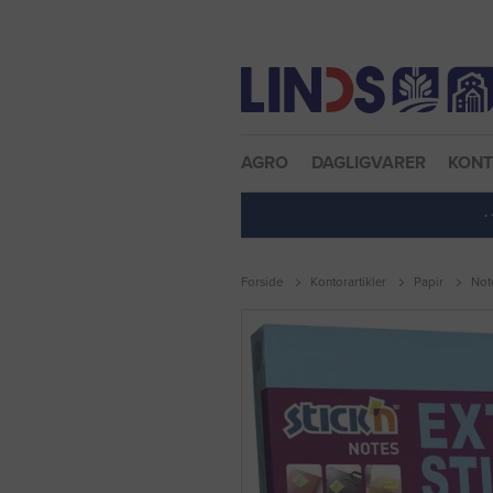
Nulstil adgangskode
AGRO
DAGLIGVARER
KON
·
Forside
Kontorartikler
Papir
Not