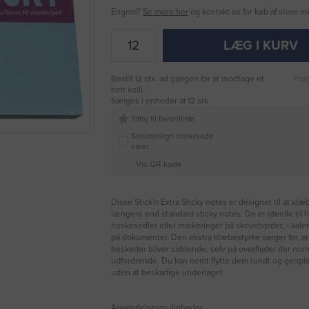
Engros?
Se mere her
og kontakt os for køb af store 
LÆG I KURV
Bestil 12 stk. ad gangen for at modtage et
Frag
helt kolli.
Sælges i enheder af 12 stk
Tilføj til favoritliste
Sammenlign markerede
varer
Vis QR-kode
Disse Stick'n Extra Sticky notes er designet til at kl
længere end standard sticky notes. De er ideelle til h
huskesedler eller markeringer på skrivebordet, i kale
på dokumenter. Den ekstra klæbestyrke sørger for, at
beskeder bliver siddende, selv på overflader der norm
udfordrende. Du kan nemt flytte dem rundt og genp
uden at beskadige underlaget.
Anvendelsesmuligheder