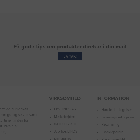
Få gode tips om produkter direkte i din mail
JA TAK!
VIRKSOMHED
INFORMATION
Om LINDS AS
emt og hurtigt kan
Handelsbetingelser
forbrugs- og servicevarer
Medarbejdere
Leveringsbetingelser
ortiment inden for
Sælgeroversigt
Returnering
dt udvalg af
Job hos LINDS
ktøj.
Cookiepolitik
Kontakt os
Privatlivspolitik