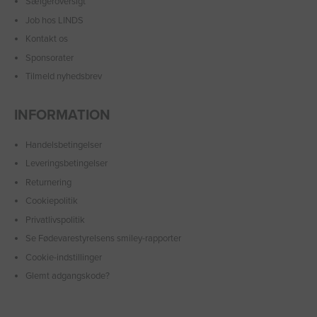
Sælgeroversigt
Job hos LINDS
Kontakt os
Sponsorater
Tilmeld nyhedsbrev
INFORMATION
Handelsbetingelser
Leveringsbetingelser
Returnering
Cookiepolitik
Privatlivspolitik
Se Fødevarestyrelsens smiley-rapporter
Cookie-indstillinger
Glemt adgangskode?