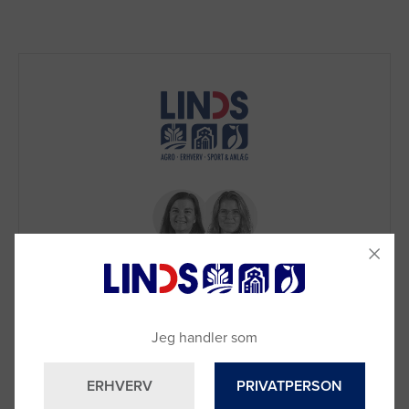
Brug for hjælp?
Jeg handler som
Ring til os på
9992 0233
Vi sidder klar til at hjælpe dig.
ERHVERV
PRIVATPERSON
Du kan også kontakte din lokale sælger