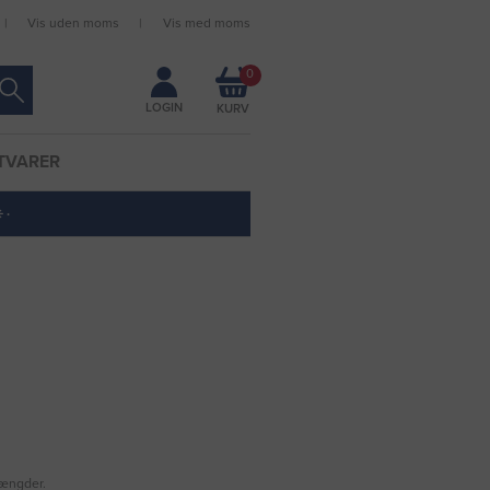
Vis uden moms
Vis med moms
Forbliv logget ind
0
LOGIN
TVARER
 ·
mængder.