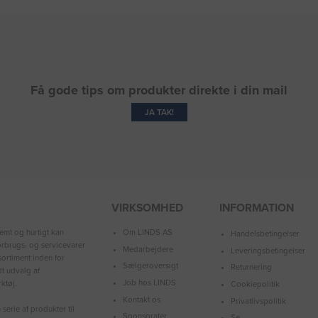
Få gode tips om produkter direkte i din mail
JA TAK!
VIRKSOMHED
INFORMATION
Om LINDS AS
emt og hurtigt kan
Handelsbetingelser
forbrugs- og servicevarer
Medarbejdere
Leveringsbetingelser
ortiment inden for
Sælgeroversigt
Returnering
dt udvalg af
Job hos LINDS
ktøj.
Cookiepolitik
Kontakt os
Privatlivspolitik
serie af produkter til
Sponsorater
Se