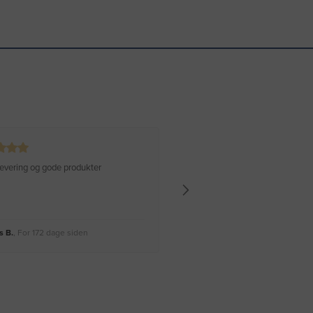
 levering og gode produkter
Hurtig levering Varen er perfekt
 B.
, For 172 dage siden
Rikke A.
, For 175 dage siden