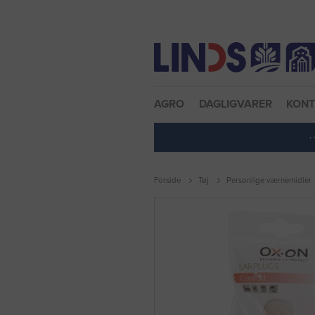
Nulstil adgangskode
AGRO
DAGLIGVARER
KON
·
Forside
Tøj
Personlige værnemidler