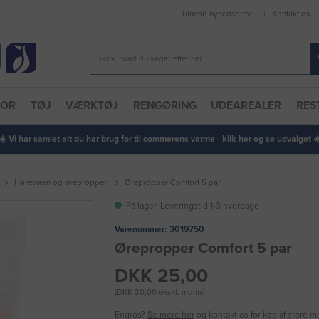
Tilmeld nyhedsbrev
Kontakt os
TOR
TØJ
VÆRKTØJ
RENGØRING
UDEAREALER
RES
 ☀️ Vi har samlet alt du har brug for til sommerens varme - klik her og se udvalget ☀️
Høreværn og ørepropper
Ørepropper Comfort 5 par
På lager. Leveringstid 1-3 hverdage
Varenummer:
3019750
Ørepropper Comfort 5 par
DKK 25,00
(DKK 20,00 ekskl. moms)
Engros?
Se mere her
og kontakt os for køb af store 