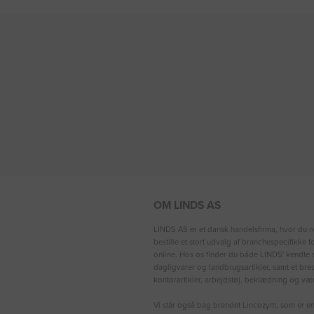
OM LINDS AS
LINDS AS er et dansk handelsfirma, hvor du n
bestille et stort udvalg af branchespecifikke 
online. Hos os finder du både LINDS′ kendte s
dagligvarer og landbrugsartikler, samt et bre
kontorartikler, arbejdstøj, beklædning og vær
Vi står også bag brandet Lincozym, som er en 