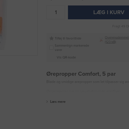
LÆG I KURV
Fragt 49 D
Overensstemmels
Tilføj til favoritliste
(123 kB)
Sammenlign markerede
varer
Vis QR-kode
Ørepropper Comfort, 5 par
Bløde og smidige ørepropper som let tilpasser sig ø
Ørepropperne har en smudsafvisende overflade.
Læs mere