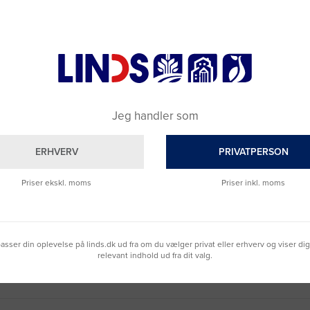
Jeg handler som
ERHVERV
PRIVATPERSON
Priser ekskl. moms
Priser inkl. moms
Brug for hjælp?
Ring til os på
9992 0233
Vi sidder klar til at hjælpe dig.
lpasser din oplevelse på linds.dk ud fra om du vælger privat eller erhverv og viser di
Du kan også kontakte din lokale sælger
relevant indhold ud fra dit valg.
–
se oversigten her