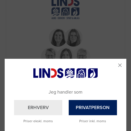
Brug for hjælp?
Ring til os på
9992 0233
Vi sidder klar til at hjælpe dig.
Jeg handler som
Du kan også kontakte din lokale sælger
–
se oversigten her
ERHVERV
PRIVATPERSON
Priser ekskl. moms
Priser inkl. moms