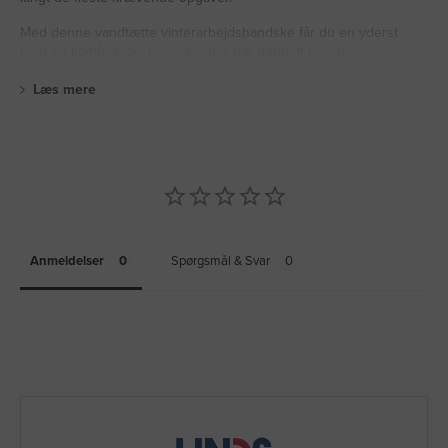
Med denne vandtætte vinterarbejdshandske får du en yderst
blød og komfortabel handske, der har dobbelt latexbe
Læs mere
Anmeldelser
Spørgsmål & Svar