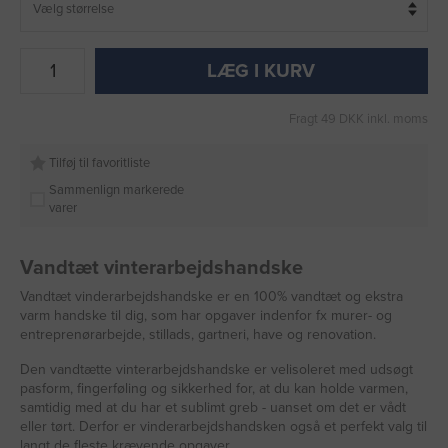
LÆG I KURV
Fragt 49 DKK inkl. moms
Tilføj til favoritliste
Sammenlign markerede
varer
Vandtæt vinterarbejdshandske
Vandtæt vinderarbejdshandske er en 100% vandtæt og ekstra
varm handske til dig, som har opgaver indenfor fx murer- og
entreprenørarbejde, stillads, gartneri, have og renovation.
Den vandtætte vinterarbejdshandske er velisoleret med udsøgt
pasform, fingerføling og sikkerhed for, at du kan holde varmen,
samtidig med at du har et sublimt greb - uanset om det er vådt
eller tørt. Derfor er vinderarbejdshandsken også et perfekt valg til
langt de fleste krævende opgaver.