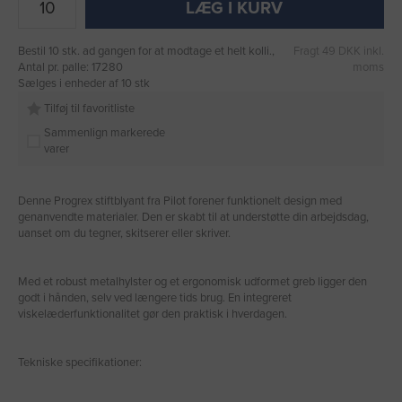
LÆG I KURV
Bestil 10 stk. ad gangen for at modtage et helt kolli.,
Fragt 49 DKK inkl.
Antal pr. palle: 17280
moms
Sælges i enheder af 10 stk
Tilføj til favoritliste
Sammenlign markerede
varer
Denne Progrex stiftblyant fra Pilot forener funktionelt design med
genanvendte materialer. Den er skabt til at understøtte din arbejdsdag,
uanset om du tegner, skitserer eller skriver.
Med et robust metalhylster og et ergonomisk udformet greb ligger den
godt i hånden, selv ved længere tids brug. En integreret
viskelæderfunktionalitet gør den praktisk i hverdagen.
Tekniske specifikationer: