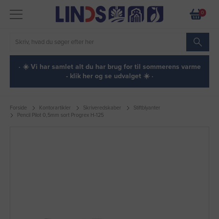
0
· ☀️ Vi har samlet alt du har brug for til sommerens varme
- klik her og se udvalget ☀️ ·
Forside
Kontorartikler
Skriveredskaber
Stiftblyanter
Pencil Pilot 0,5mm sort Progrex H-125