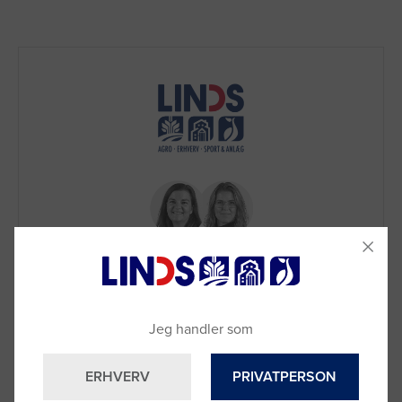
Brug for hjælp?
Jeg handler som
Ring til os på
9992 0233
Vi sidder klar til at hjælpe dig.
ERHVERV
PRIVATPERSON
Du kan også kontakte din lokale sælger