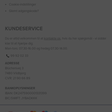
Cookie-indstillinger
Glemt adgangskode?
KUNDESERVICE
Du er altid velkommen til at
kontakte os
, hvis du har spørgsmål - vi sidder
klar til at hjælpe dig.
Man-tors: 07.30-16.00 og fredag 07.30-14.00.
99 92 02 33
ADRESSE
Blüchersvej 3
7480 Vildbjerg
CVR: 21 90 66 89
BANKOPLYSNINGER
IBAN: DK2475900001331399
BIC/SWIFT: JYBADKKK