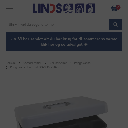
0
· ☀️ Vi har samlet alt du har brug for til sommerens varme
- klik her og se udvalget ☀️ ·
Forside
Kontorartikler
Butikstilbehør
Pengekasse
Pengekasse bnt hvid 90x180x250mm