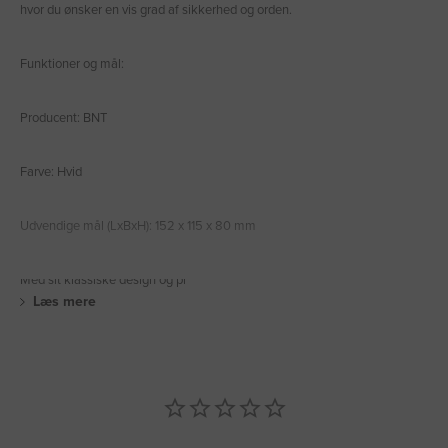
hvor du ønsker en vis grad af sikkerhed og orden.
Funktioner og mål:
Producent: BNT
Farve: Hvid
Udvendige mål (LxBxH): 152 x 115 x 80 mm
Med sit klassiske design og pr
Læs mere