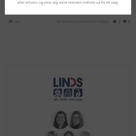
eller erhverv og viser dig mere relevant indhold ud fra dit valg.
Varmepære rød Philips 150W
Del
Var denne anmeldelse til hjælp?
0
0