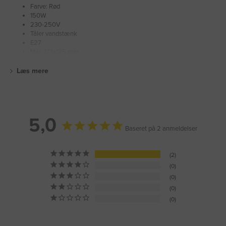
Farve: Rød
150W
230-250V
Tåler vandstænk
E27
Mål: 173x125 mm
Læs mere
5,0
Baseret på 2 anmeldelser
2
0
0
0
0