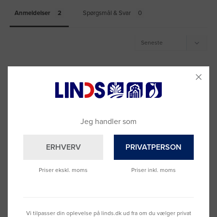
Anmeldelser
Spørgsmål & Svar
CB
25.01.2023
C
God pære til fornuftig pris.
Jeg handler som
Varmepære rød Philips 150W
Del
Var denne anmeldelse til hjælp?
0
0
ERHVERV
PRIVATPERSON
Priser ekskl. moms
Priser inkl. moms
Majbrith M.
07.04.2021
MM
Vi tilpasser din oplevelse på linds.dk ud fra om du vælger privat
Hurtig levering. Dog var fragten meget dyr