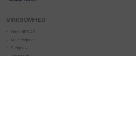
VIRKSOMHED
Om LINDS AS
Medarbejdere
Sælgeroversigt
Job hos LINDS
Kontakt os
Sponsorater
Tilmeld nyhedsbrev
INFORMATION
Handelsbetingelser
Leveringsbetingelser
Returnering
Cookiepolitik