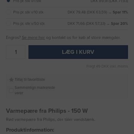
Pris pr. stk v/1 stk
DKK 89,91 (DKK 71,93)
Pris pr. stk v/10 stk
DKK 79,48 (DKK 63,59) →
Spar 11%
Pris pr. stk v/50 stk
DKK 71,66 (DKK 57,33) →
Spar 20%
Engros?
Se mere her
og kontakt os for køb af store mængder.
LÆG I KURV
Fragt 49 DKK inkl. moms
Tilføj til favoritliste
Sammenlign markerede
varer
Varmepære fra Philips - 150 W
Rød varmepære fra Philips, der tåler vandstænk.
Produktinformation: