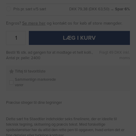
Pris pr. sæt v/5 sæt
DKK 79,38 (DKK 63,50) →
Spar 6%
Engros?
Se mere her
og kontakt os for køb af store mængder.
LÆG I KURV
Bestil 16 stk. ad gangen for at modtage et helt kolli.,
Fragt 49 DKK inkl.
Antal pr. palle: 2400
moms
Tilføj til favoritliste
Sammenlign markerede
varer
Præcise streger til dine tegninger
Dette sæt fra Staedtler indeholder seks finelinere, der er ideelle til
teknisk tegning, skitsering og præcis tekst. Med forskellige
spidsstørrelser har du altid den rette pen til opgaven, hvad enten det er
fine detaljer eller tydelige konturer.