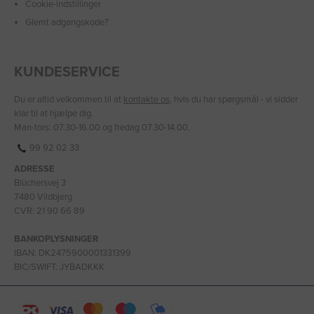
Cookie-indstillinger
Glemt adgangskode?
KUNDESERVICE
Du er altid velkommen til at
kontakte os
, hvis du har spørgsmål - vi sidder
klar til at hjælpe dig.
Man-tors: 07.30-16.00 og fredag 07.30-14.00.
99 92 02 33
ADRESSE
Blüchersvej 3
7480 Vildbjerg
CVR: 21 90 66 89
BANKOPLYSNINGER
IBAN: DK2475900001331399
BIC/SWIFT: JYBADKKK