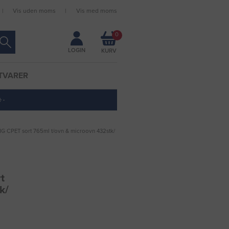
Vis uden moms
Vis med moms
Forbliv logget ind
0
LOGIN
TVARER
 ·
1G CPET sort 765ml t/ovn & microovn 432stk/
t
k/