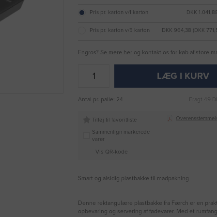
Pris pr. karton v/1 karton
DKK 1.041,8
Pris pr. karton v/5 karton
DKK 964,38 (DKK 771
Engros?
Se mere her
og kontakt os for køb af store 
LÆG I KURV
Antal pr. palle: 24
Fragt 49 D
Overensstemmel
Tilføj til favoritliste
Sammenlign markerede
varer
Vis QR-kode
Smart og alsidig plastbakke til madpakning
Denne rektangulære plastbakke fra Færch er en prakti
opbevaring og servering af fødevarer. Med et rumfan