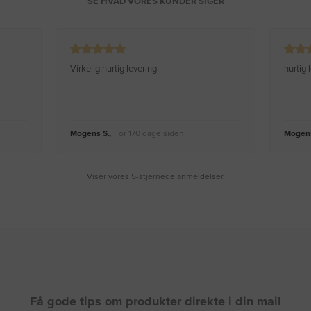
SE HVAD VORES KUNDER SIGER
Virkelig hurtig levering
hurtig
Mogens S.
, For 170 dage siden
Mogens
Viser vores 5-stjernede anmeldelser.
Få gode tips om produkter direkte i din mail