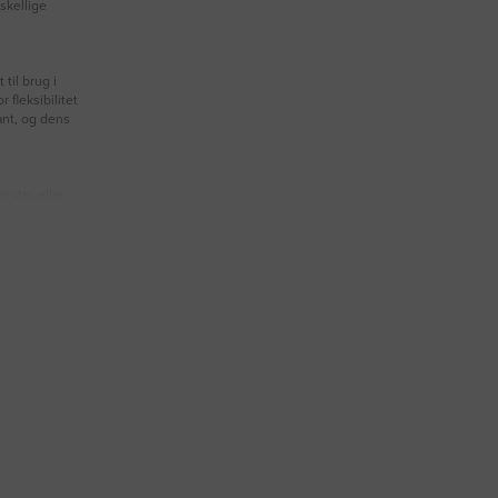
skellige
til brug i
 fleksibilitet
ant, og dens
ester eller