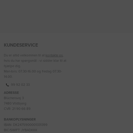
KUNDESERVICE
Du er altid velkommen til at
kontakte os
,
hvis du har spørgsmål - vi sidder klar til at
hjælpe dig.
Man-tors: 07.30-16.00 og fredag 07.30-
14.00.
99 92 02 33
ADRESSE
Blüchersvej 3
7480 Vildbjerg
CVR: 21 90 66 89
BANKOPLYSNINGER
IBAN: DK2475900001331399
BIC/SWIFT: JYBADKKK