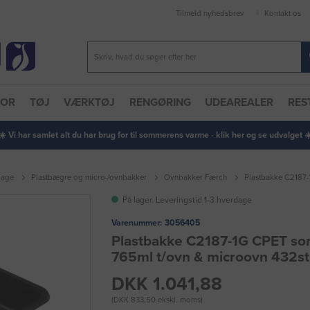
Tilmeld nyhedsbrev
Kontakt os
TOR
TØJ
VÆRKTØJ
RENGØRING
UDEAREALER
RES
 ☀️ Vi har samlet alt du har brug for til sommerens varme - klik her og se udvalget ☀️
lage
Plastbægre og micro-/ovnbakker
Ovnbakker Færch
Plastbakke C2187-
På lager. Leveringstid 1-3 hverdage
Varenummer:
3056405
Plastbakke C2187-1G CPET sor
765ml t/ovn & microovn 432st
DKK 1.041,88
(DKK 833,50 ekskl. moms)