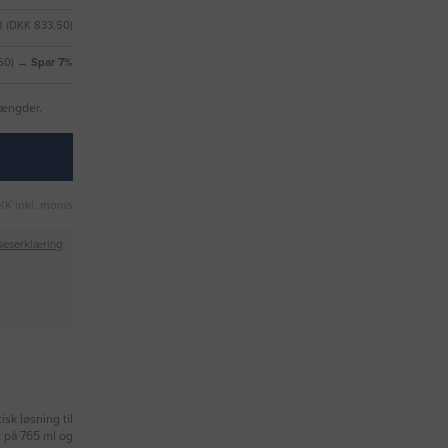
8 (DKK 833,50)
,50) →
Spar 7%
mængder.
KK inkl. moms
seserklæring
sk løsning til
g på 765 ml og