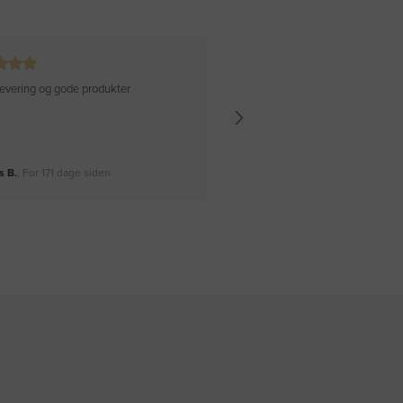
 levering og gode produkter
Hurtig levering Varen er perfekt
 B.
, For 171 dage siden
Rikke A.
, For 174 dage siden