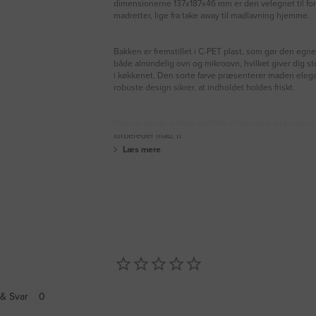
dimensionerne 137x187x46 mm er den velegnet til for
madretter, lige fra take away til madlavning hjemme.
Bakken er fremstillet i C-PET plast, som gør den egnet 
både almindelig ovn og mikroovn, hvilket giver dig stor
i køkkenet. Den sorte farve præsenterer maden eleg
robuste design sikrer, at indholdet holdes friskt.
Uanset om du pakker måltider til levering, opbevarer r
forbereder mad, ti
Læs mere
& Svar