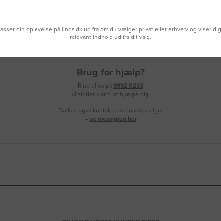
lpasser din oplevelse på linds.dk ud fra om du vælger privat eller erhverv og viser di
relevant indhold ud fra dit valg.
Brug for hjælp?
Ring til os på
9992 0233
Vi sidder klar til at hjælpe dig.
Du kan også kontakte din lokale sælger
–
se oversigten her