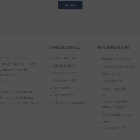
JA TAK!
VIRKSOMHED
INFORMATION
Om LINDS AS
emt og hurtigt kan
Handelsbetingelser
forbrugs- og servicevarer
Medarbejdere
Leveringsbetingelser
ortiment inden for
Sælgeroversigt
Returnering
dt udvalg af
Job hos LINDS
ktøj.
Cookiepolitik
Kontakt os
Privatlivspolitik
serie af produkter til
Sponsorater
Se
å mange års erfaring.
Fødevarestyrelsens
Tilmeld nyhedsbrev
arer tid og får det, du har
smiley-rapporter
Cookie-indstillinger
Glemt
adgangskode?