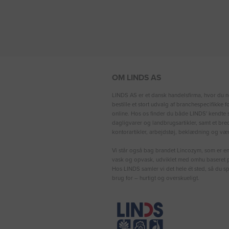
OM LINDS AS
LINDS AS er et dansk handelsfirma, hvor du n
bestille et stort udvalg af branchespecifikke 
online. Hos os finder du både LINDS′ kendte s
dagligvarer og landbrugsartikler, samt et bre
kontorartikler, arbejdstøj, beklædning og vær
Vi står også bag brandet Lincozym, som er en 
vask og opvask, udviklet med omhu baseret p
Hos LINDS samler vi det hele ét sted, så du sp
brug for – hurtigt og overskueligt.