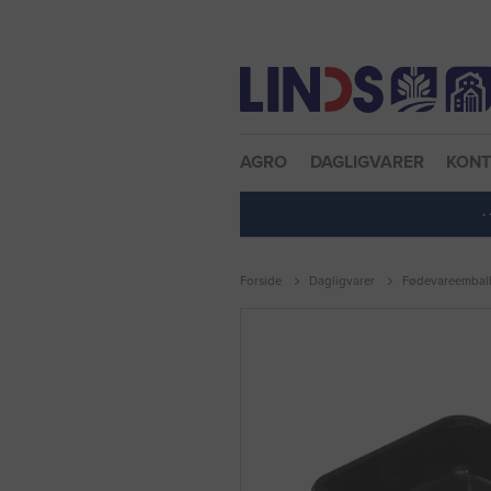
Nulstil adgangskode
AGRO
DAGLIGVARER
KON
·
Forside
Dagligvarer
Fødevareembal