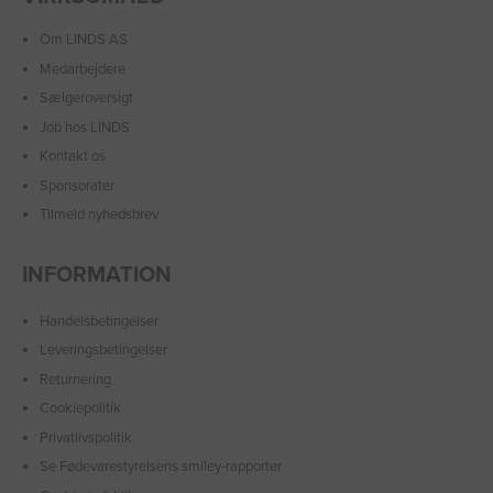
Om LINDS AS
Medarbejdere
Sælgeroversigt
Job hos LINDS
Kontakt os
Sponsorater
Tilmeld nyhedsbrev
INFORMATION
Handelsbetingelser
Leveringsbetingelser
Returnering
Cookiepolitik
Privatlivspolitik
Se Fødevarestyrelsens smiley-rapporter