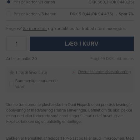
Pris pr. karton v/1 karton
DKK 560,31 (DKK 448,25)
Pris pr. karton v/5 karton
DKK 518,44 (DKK 414,75) →
Spar 7%
Engros?
Se mere her
og kontakt os for køb af store mængder.
LÆG I KURV
Antal pr. palle: 20
Fragt 49 DKK inkl. moms
Overensstemmelseserklæring
Tilføj til favoritliste
Sammenlign markerede
varer
Denne transparente plastbakke fra Duni Fixpack er en praktisk løsning til
opbevaring af madvarer og smarte serveringer. Uanset om du skal pakke
rester ned eller forberede små anretninger til mad ud af huset, giver
Fixpack-bakken dig en pålidelig emballage.
Bakken er fremstillet af holdbart PP-plast og tåler brug i mikroovnen. Med