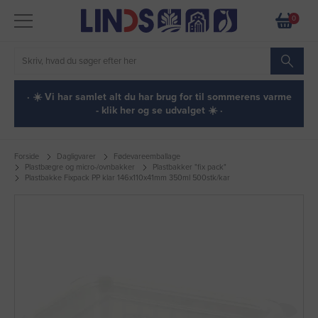
0
· ☀️ Vi har samlet alt du har brug for til sommerens varme
- klik her og se udvalget ☀️ ·
Forside
Dagligvarer
Fødevareemballage
Plastbægre og micro-/ovnbakker
Plastbakker "fix pack"
Plastbakke Fixpack PP klar 146x110x41mm 350ml 500stk/kar