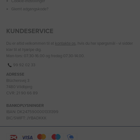
Cookie-indstillinger
Glemt adgangskode?
KUNDESERVICE
Du er altid velkommen til at
kontakte os
, hvis du har spørgsmål - vi sidder
klar til at hjælpe dig.
Man-tors: 07.30-16.00 og fredag 07.30-14.00.
99 92 02 33
ADRESSE
Blüchersvej 3
7480 Vildbjerg
CVR: 21 90 66 89
BANKOPLYSNINGER
IBAN: DK2475900001331399
BIC/SWIFT: JYBADKKK