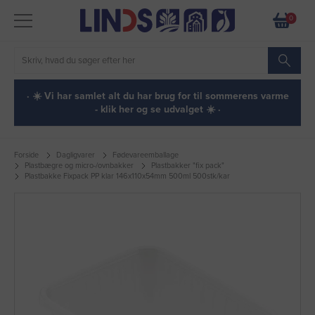
0
· ☀️ Vi har samlet alt du har brug for til sommerens varme
- klik her og se udvalget ☀️ ·
Forside
Dagligvarer
Fødevareemballage
Plastbægre og micro-/ovnbakker
Plastbakker "fix pack"
Plastbakke Fixpack PP klar 146x110x54mm 500ml 500stk/kar