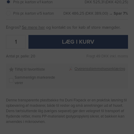
Pris pr. karton v/1 karton
DKK 525,31 (DKK 420,25)
Pris pr. karton v/5 karton
DKK 486,25 (DKK 389,00) →
Spar 7%
Engros?
Se mere her
og kontakt os for køb af store mængder.
LÆG I KURV
Antal pr. palle: 20
Fragt 49 DKK inkl. moms
Overensstemmelseserklæring
Tilføj til favoritliste
Sammenlign markerede
varer
Denne transparente plastbakke fra Duni Fixpack er en praktisk løsning til
opbevaring af madvarer, både til rester og små anretninger ud af huset.
Dens tætsluttende låg (sælges separat) gør den velegnet til transport af
flydende retter, mens PP-materialet (polypropylen) sikrer, at bakken kan
anvendes i mikroovnen.