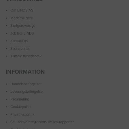
Om LINDS AS
Medarbejdere
Sælgeroversigt
Job hos LINDS
Kontakt os
Sponsorater
Tilmeld nyhedsbrev
INFORMATION
Handelsbetingelser
Leveringsbetingelser
Returnering
Cookiepolitik
Privatlivspolitik
Se Fødevarestyrelsens smiley-rapporter