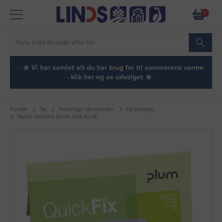
0
· ☀️ Vi har samlet alt du har brug for til sommerens varme
- klik her og se udvalget ☀️ ·
Forside
Tøj
Personlige værnemidler
Førstehjælp
Plaster QuickFix Elastic refill 45 stk