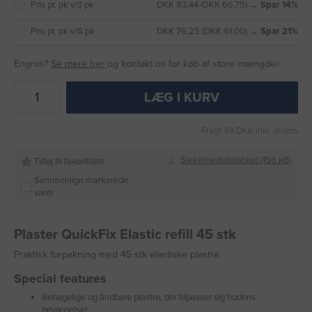
Pris pr. pk v/3 pk
DKK 83,44 (DKK 66,75) →
Spar 14%
Pris pr. pk v/6 pk
DKK 76,25 (DKK 61,00) →
Spar 21%
Engros?
Se mere her
og kontakt os for køb af store mængder.
LÆG I KURV
Fragt 49 DKK inkl. moms
Sikkerhedsdatablad (156 kB)
Tilføj til favoritliste
Sammenlign markerede
varer
Plaster QuickFix Elastic refill 45 stk
Praktisk forpakning med 45 stk elastiske plastre.
Special features
Behagelige og åndbare plastre, der tilpasser sig hudens
bevægelser