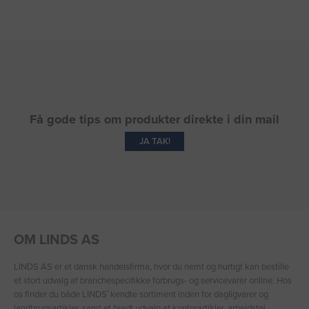
Få gode tips om produkter direkte i din mail
JA TAK!
OM LINDS AS
LINDS AS er et dansk handelsfirma, hvor du nemt og hurtigt kan bestille
et stort udvalg af branchespecifikke forbrugs- og servicevarer online. Hos
os finder du både LINDS′ kendte sortiment inden for dagligvarer og
landbrugsartikler, samt et bredt udvalg af kontorartikler, arbejdstøj,