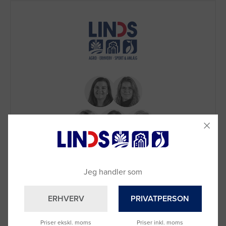
Brug for hjælp?
Ring til os på
9992 0233
Jeg handler som
Vi sidder klar til at hjælpe dig.
Du kan også kontakte din lokale sælger
ERHVERV
PRIVATPERSON
–
se oversigten her
Priser ekskl. moms
Priser inkl. moms