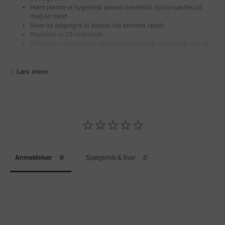
Hvert plaster er hygiejnisk pakket enkeltvist og kan sættes på
med én hånd
Giver let adgang til et plaster, når behovet opstår
Plastrene er CE-mærkede
Plastrene er hudvenlige og meget behagelige at have på, idet de
tilpasser sig hudens bevægelser og lader huden ånde.
Læs mere
Anmeldelser
Spørgsmål & Svar