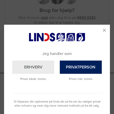
Brug for hjælp?
Skriv til vores
chat
eller ring til os på
9992 0233
Vi sidder klar til at hjælpe dig.
Du kan også kontakte din lokale sælger
–
se oversigten her
Jeg handler som
ERHVERV
PRIVATPERSON
Priser ekskl. moms
Priser inkl. moms
Se hvad vores kunder siger
Vi tilpasser din oplevelse på linds.dk ud fra om du vælger privat
eller erhverv og viser dig mere relevant indhold ud fra dit valg.