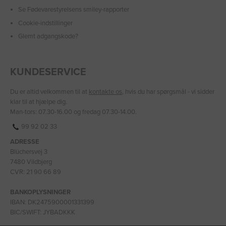
Se Fødevarestyrelsens smiley-rapporter
Cookie-indstillinger
Glemt adgangskode?
KUNDESERVICE
Du er altid velkommen til at
kontakte os
, hvis du har spørgsmål - vi sidder
klar til at hjælpe dig.
Man-tors: 07.30-16.00 og fredag 07.30-14.00.
99 92 02 33
ADRESSE
Blüchersvej 3
7480 Vildbjerg
CVR: 21 90 66 89
BANKOPLYSNINGER
IBAN: DK2475900001331399
BIC/SWIFT: JYBADKKK