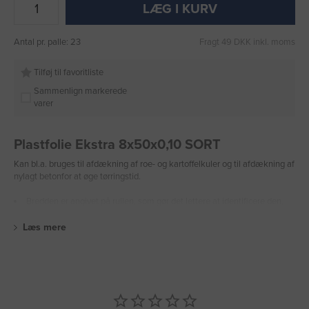
LÆG I KURV
Antal pr. palle: 23
Fragt 49 DKK inkl. moms
Tilføj til favoritliste
Sammenlign markerede
varer
Plastfolie Ekstra 8x50x0,10 SORT
Kan bl.a. bruges til afdækning af roe- og kartoffelkuler og til afdækning af
nylagt betonfor at øge tørringstid.
Bredden er angivet på rullen, som gør det lettere at identificere den.
Læs mere