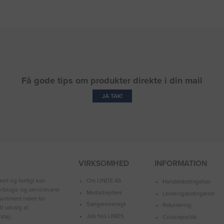
Få gode tips om produkter direkte i din mail
JA TAK!
VIRKSOMHED
INFORMATION
Om LINDS AS
emt og hurtigt kan
Handelsbetingelser
forbrugs- og servicevarer
Medarbejdere
Leveringsbetingelser
ortiment inden for
Sælgeroversigt
Returnering
dt udvalg af
Job hos LINDS
ktøj.
Cookiepolitik