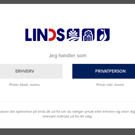
Jeg handler som
ERHVERV
PRIVATPERSON
Priser ekskl. moms
Priser inkl. moms
Brug for hjælp?
Skriv til vores
chat
eller ring til os på
9992 0233
Vi sidder klar til at hjælpe dig.
lpasser din oplevelse på linds.dk ud fra om du vælger privat eller erhverv og viser di
relevant indhold ud fra dit valg.
Du kan også kontakte din lokale sælger
–
se oversigten her