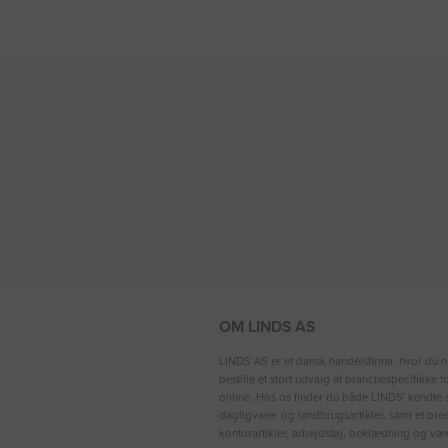
OM LINDS AS
LINDS AS er et dansk handelsfirma, hvor du n
bestille et stort udvalg af branchespecifikke 
online. Hos os finder du både LINDS′ kendte s
dagligvarer og landbrugsartikler, samt et bre
kontorartikler, arbejdstøj, beklædning og vær