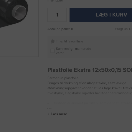
mængder.
LÆG I KURV
Antal pr. palle: 11
Fragt 49 D
Tilføj til favoritliste
Sammenlign markerede
varer
Plastfolie Ekstra 12x50x0,15 S
Farmerliin plastfolie.
Bruges til dækning af ensilagestakke, samt øvrige
afdækningsopgaver,hvor der stilles høje krav til træks
rivestyrke, slagstyrke og/eller lav iltgennemtrængeli
Bredden er angivet på rullen, som gør det lettere a
den.
Læs mere