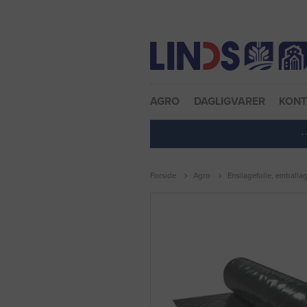
Nulstil adgangskode
AGRO
DAGLIGVARER
KON
·
Forside
Agro
Ensilagefolie, emballa