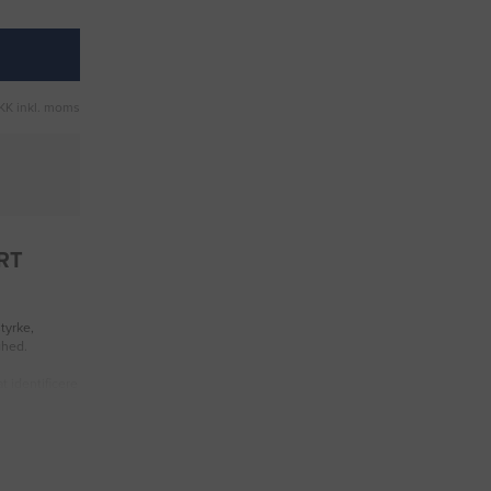
KK inkl. moms
ORT
tyrke,
ghed.
t identificere