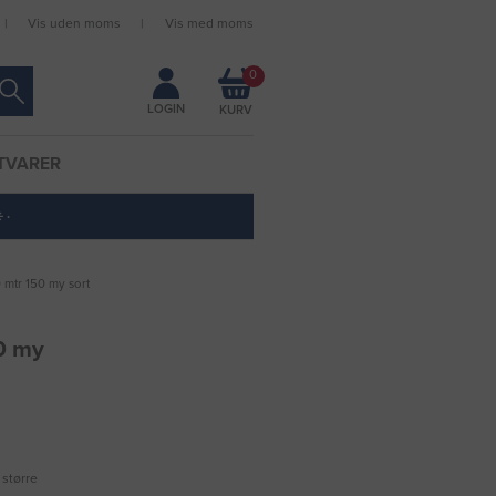
Vis uden moms
Vis med moms
Forbliv logget ind
0
LOGIN
TVARER
 ·
0 mtr 150 my sort
50 my
 større