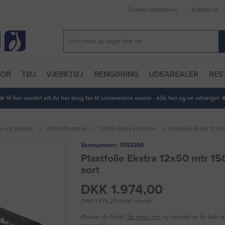
Tilmeld nyhedsbrev
Kontakt os
TOR
TØJ
VÆRKTØJ
RENGØRING
UDEAREALER
RES
 ☀️ Vi har samlet alt du har brug for til sommerens varme - klik her og se udvalget ☀️
ge og tilbehør
LINDS Plastfolie
LINDS Ekstra plastfolie
Plastfolie Ekstra 12x5
Varenummer:
1053260
Plastfolie Ekstra 12x50 mtr 1
sort
DKK 1.974,00
(DKK 1.579,20 ekskl. moms)
Ønsker du flere?
Se mere her
og kontakt os for køb af