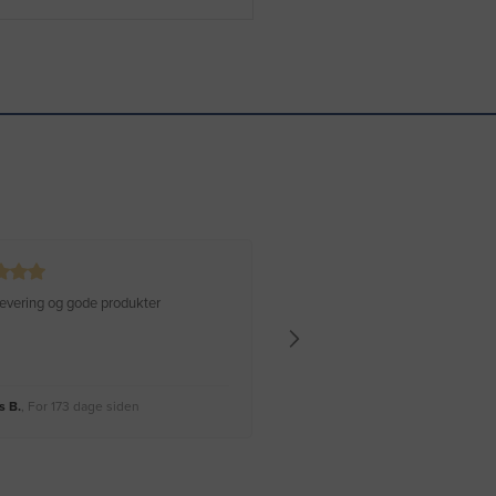
 levering og gode produkter
Hurtig levering Varen er perfekt
 B.
, For 173 dage siden
Rikke A.
, For 176 dage siden