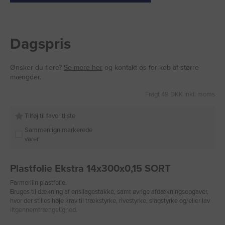
Dagspris
Ønsker du flere?
Se mere her
og kontakt os for køb af større
mængder.
Fragt 49 DKK inkl. moms
Tilføj til favoritliste
Sammenlign markerede
varer
Plastfolie Ekstra 14x300x0,15 SORT
Farmerliin plastfolie.
Bruges til dækning af ensilagestakke, samt øvrige afdækningsopgaver,
hvor der stilles høje krav til trækstyrke, rivestyrke, slagstyrke og/eller lav
iltgennemtrængelighed.