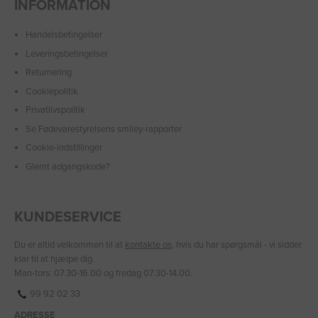
INFORMATION
Handelsbetingelser
Leveringsbetingelser
Returnering
Cookiepolitik
Privatlivspolitik
Se Fødevarestyrelsens smiley-rapporter
Cookie-indstillinger
Glemt adgangskode?
KUNDESERVICE
Du er altid velkommen til at
kontakte os
, hvis du har spørgsmål - vi sidder
klar til at hjælpe dig.
Man-tors: 07.30-16.00 og fredag 07.30-14.00.
99 92 02 33
ADRESSE