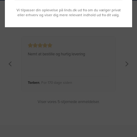
Vi tilpasser din oplevelse på linds.dk ud fra om du vælger privat
eller erhverv og viser dig mere relevant indhold ud fra dit valg.
Se hvad vores kunder siger
Nemt at bestille og hurtig levering
Virke
Torben
, For 170 dage siden
Moge
Viser vores 5-stjernede anmeldelser.