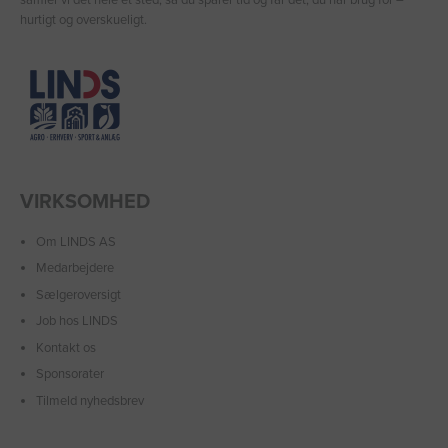
samler vi det hele ét sted, så du sparer tid og får det, du har brug for –
hurtigt og overskueligt.
VIRKSOMHED
Om LINDS AS
Medarbejdere
Sælgeroversigt
Job hos LINDS
Kontakt os
Sponsorater
Tilmeld nyhedsbrev