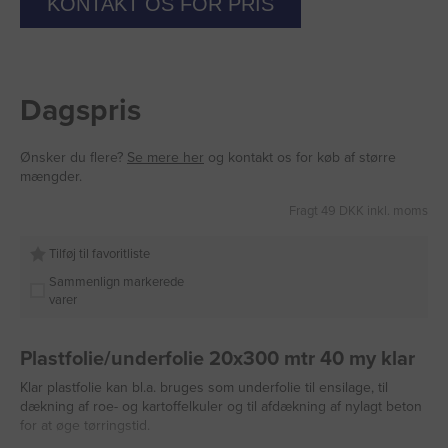
KONTAKT OS FOR PRIS
Dagspris
Ønsker du flere?
Se mere her
og kontakt os for køb af større
mængder.
Fragt 49 DKK inkl. moms
Tilføj til favoritliste
Sammenlign markerede
varer
Plastfolie/underfolie 20x300 mtr 40 my klar
Klar plastfolie kan bl.a. bruges som underfolie til ensilage, til
dækning af roe- og kartoffelkuler og til afdækning af nylagt beton
for at øge tørringstid.