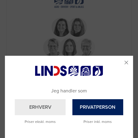
Brug for hjælp?
Skriv til vores
chat
eller ring til os på
9992 0233
Vi sidder klar til at hjælpe dig.
Du kan også kontakte din lokale sælger
Jeg handler som
–
se oversigten her
ERHVERV
PRIVATPERSON
Priser ekskl. moms
Priser inkl. moms