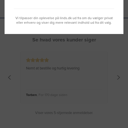
Vi tilpasser din oplevelse på linds.dk ud fra om du vælger privat
eller erhverv og viser dig mere relevant indhold ud fra dit valg.
Se hvad vores kunder siger
Nemt at bestille og hurtig levering
Virke
Torben
, For 170 dage siden
Moge
Viser vores 5-stjernede anmeldelser.