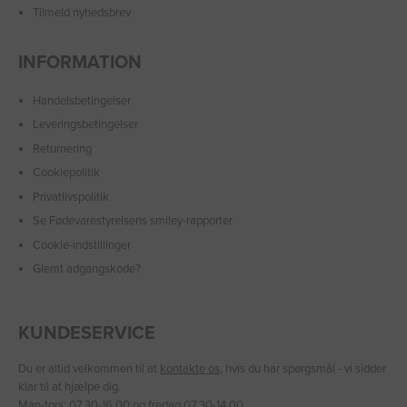
Tilmeld nyhedsbrev
INFORMATION
Handelsbetingelser
Leveringsbetingelser
Returnering
Cookiepolitik
Privatlivspolitik
Se Fødevarestyrelsens smiley-rapporter
Cookie-indstillinger
Glemt adgangskode?
KUNDESERVICE
Du er altid velkommen til at
kontakte os
, hvis du har spørgsmål - vi sidder
klar til at hjælpe dig.
Man-tors: 07.30-16.00 og fredag 07.30-14.00.