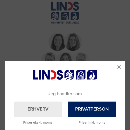
Brug for hjælp?
Ring til os på
9992 0233
Vi sidder klar til at hjælpe dig.
Jeg handler som
Du kan også kontakte din lokale sælger
–
se oversigten her
ERHVERV
PRIVATPERSON
Priser ekskl. moms
Priser inkl. moms