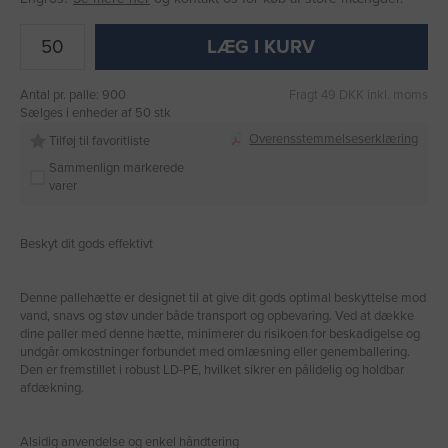
LÆG I KURV
Antal pr. palle: 900
Fragt 49 DKK inkl. moms
Sælges i enheder af 50 stk
Overensstemmelseserklæring
Tilføj til favoritliste
Sammenlign markerede
varer
Beskyt dit gods effektivt
Denne pallehætte er designet til at give dit gods optimal beskyttelse mod
vand, snavs og støv under både transport og opbevaring. Ved at dække
dine paller med denne hætte, minimerer du risikoen for beskadigelse og
undgår omkostninger forbundet med omlæsning eller genemballering.
Den er fremstillet i robust LD-PE, hvilket sikrer en pålidelig og holdbar
afdækning.
Alsidig anvendelse og enkel håndtering