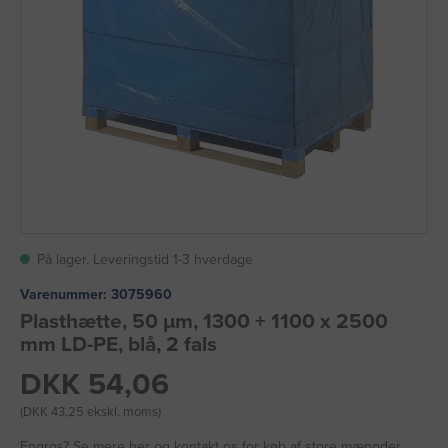
På lager. Leveringstid 1-3 hverdage
Varenummer:
3075960
Plasthætte, 50 µm, 1300 + 1100 x 2500
mm LD-PE, blå, 2 fals
DKK 54,06
(DKK 43,25 ekskl. moms)
Engros?
Se mere her
og kontakt os for køb af store mængder.