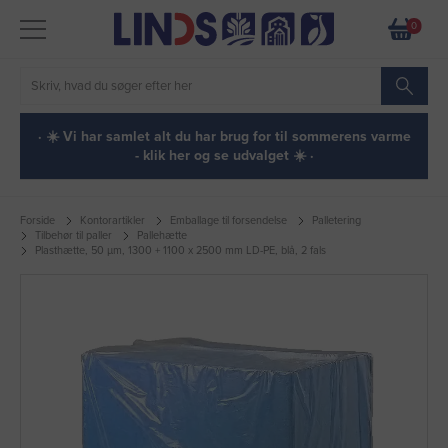
0
· ☀️ Vi har samlet alt du har brug for til sommerens varme
- klik her og se udvalget ☀️ ·
Forside
Kontorartikler
Emballage til forsendelse
Palletering
Tilbehør til paller
Pallehætte
Plasthætte, 50 µm, 1300 + 1100 x 2500 mm LD-PE, blå, 2 fals