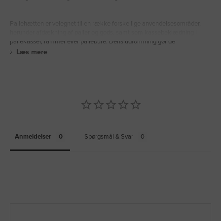
Pallehætten er velegnet til en række forskellige anvendelsesområder,
herunder afdækning af paller og gods, samt som kassebeklædning i
pallekasser, rammer eller pallebure. Dens udformning gør de
Læs mere
Anmeldelser
Spørgsmål & Svar