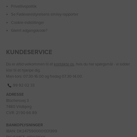
Privatlivspolitik
Se Fødevarestyrelsens smiley-rapporter
Cookie-indstillinger
Glemt adgangskode?
KUNDESERVICE
Du er altid velkommen til at
kontakte os
, hvis du har spørgsmål - vi sidder
klar til at hjælpe dig.
Man-tors: 07.30-16.00 og fredag 07.30-14.00.
99 92 02 33
ADRESSE
Blüchersvej 3
7480 Vildbjerg
CVR: 21 90 66 89
BANKOPLYSNINGER
IBAN: DK2475900001331399