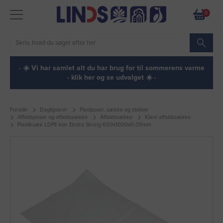
0
· ☀️ Vi har samlet alt du har brug for til sommerens varme
- klik her og se udvalget ☀️ ·
Forside
Dagligvarer
Plastposer, sække og stativer
Affaldsposer og affaldssække
Affaldssække
Klare affaldssække
Plastiksæk LDPE klar Ekstra Strong 600x1000x0,09mm