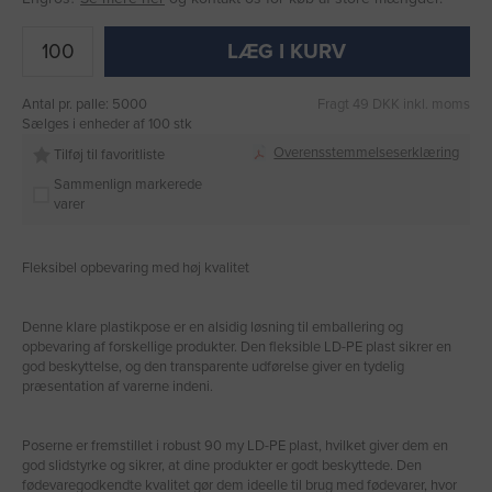
LÆG I KURV
Antal pr. palle: 5000
Fragt 49 DKK inkl. moms
Sælges i enheder af 100 stk
Overensstemmelseserklæring
Tilføj til favoritliste
Sammenlign markerede
varer
Fleksibel opbevaring med høj kvalitet
Denne klare plastikpose er en alsidig løsning til emballering og
opbevaring af forskellige produkter. Den fleksible LD-PE plast sikrer en
god beskyttelse, og den transparente udførelse giver en tydelig
præsentation af varerne indeni.
Poserne er fremstillet i robust 90 my LD-PE plast, hvilket giver dem en
god slidstyrke og sikrer, at dine produkter er godt beskyttede. Den
fødevaregodkendte kvalitet gør dem ideelle til brug med fødevarer, hvor