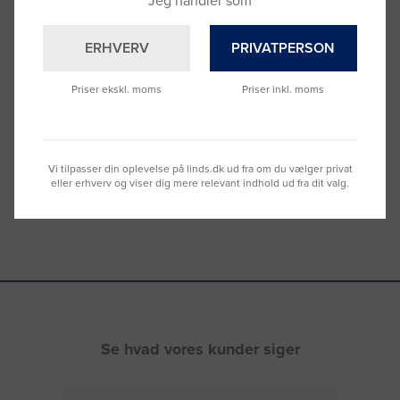
Jeg handler som
ERHVERV
PRIVATPERSON
Brug for hjælp?
Ring til os på
9992 0233
Priser ekskl. moms
Priser inkl. moms
Vi sidder klar til at hjælpe dig.
Du kan også kontakte din lokale sælger
–
se oversigten her
Vi tilpasser din oplevelse på linds.dk ud fra om du vælger privat
eller erhverv og viser dig mere relevant indhold ud fra dit valg.
Se hvad vores kunder siger