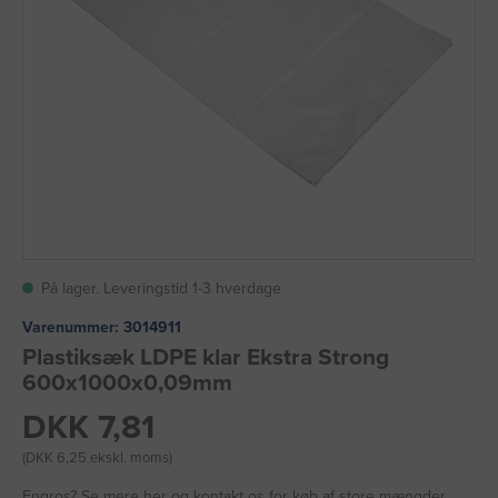
På lager. Leveringstid 1-3 hverdage
Varenummer:
3014911
Plastiksæk LDPE klar Ekstra Strong
600x1000x0,09mm
DKK 7,81
(DKK 6,25 ekskl. moms)
Engros?
Se mere her
og kontakt os for køb af store mængder.