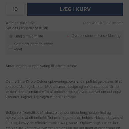
LÆG I KURV
Antal pr. palle: 160
Fragt 49 DKK inkl. moms
Sælges i enheder af 10 stk
Overensstemmelseserklæring
Tilføj til favoritliste
Sammenlign markerede
varer
Smart og robust opbevaring til ethvert behov
Denne SmartStore Colour opbevaringsboks er din pålidelige partner til at
skabe orden og struktur. Med et smart design og en kapacitet på 15 liter
er den ideel til en bred vifte af opbevaringsopgaver - uanset om det er på
kontoret, lageret, i garagen eller derhjemme.
Boksen er fremstillet af robust plast, der sikrer lang holdbarhed og
beskyttelse af dit indhold. Det medfølgende låg holdes sikkert på plads af
klips og beskytter effektivt mod støv og snavs. Opbevaringsboksen kan
stables, hvilket frigiver værdifuld plads og gør det nemt at organisere dit