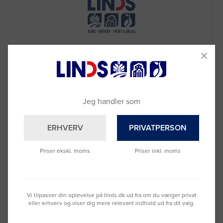
Jeg handler som
Brug for hjælp?
ERHVERV
PRIVATPERSON
Ring til os på
9992 0233
Vi sidder klar til at hjælpe dig.
Priser ekskl. moms
Priser inkl. moms
Du kan også kontakte din lokale sælger
–
se oversigten her
Vi tilpasser din oplevelse på linds.dk ud fra om du vælger privat
eller erhverv og viser dig mere relevant indhold ud fra dit valg.