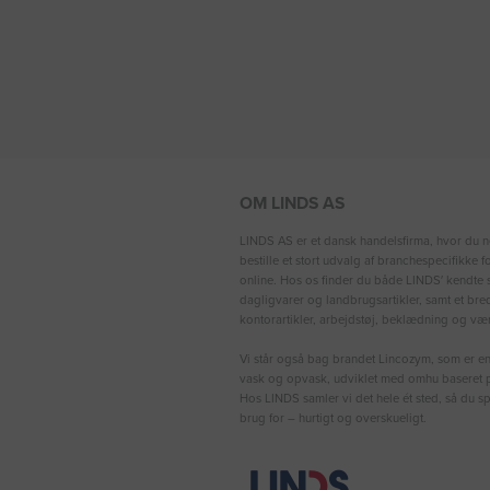
OM LINDS AS
LINDS AS er et dansk handelsfirma, hvor du n
bestille et stort udvalg af branchespecifikke 
online. Hos os finder du både LINDS′ kendte s
dagligvarer og landbrugsartikler, samt et bre
kontorartikler, arbejdstøj, beklædning og vær
Vi står også bag brandet Lincozym, som er en 
vask og opvask, udviklet med omhu baseret p
Hos LINDS samler vi det hele ét sted, så du sp
brug for – hurtigt og overskueligt.