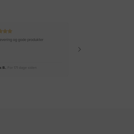
 levering og gode produkter
Hurtig levering Varen er perfekt
 B.
, For 171 dage siden
Rikke A.
, For 174 dage siden