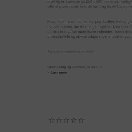
mym og en størrelse på 250 x 500 mm er den velegne
vifte af anvendelser, hvor du har brug for en klar og r
Poserne er fremstillet i en høj plastkvalitet, hvilket gi
holdbar løsning, der ikke let går i stykker. Den klare pl
du altid hurtigt kan identificere indholdet - ideelt for
professionelle og private brugere, der ønsker et godt
Typiske anvendelsesområder:
Opbevaring og sortering af diverse
Læs mere