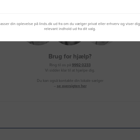
lpasser din oplevelse på linds.dk ud fra om du vælger privat eller erhverv og viser di
relevant indhold ud fra dit valg.
Brug for hjælp?
Ring til os på
9992 0233
Vi sidder klar til at hjælpe dig.
Du kan også kontakte din lokale sælger
–
se oversigten her