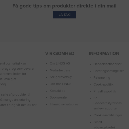
Få gode tips om produkter direkte i din mail
JA TAK!
VIRKSOMHED
INFORMATION
Om LINDS AS
emt og hurtigt kan
Handelsbetingelser
forbrugs- og servicevarer
Medarbejdere
Leveringsbetingelser
ortiment inden for
Sælgeroversigt
Returnering
dt udvalg af
Job hos LINDS
ktøj.
Cookiepolitik
Kontakt os
Privatlivspolitik
serie af produkter til
Sponsorater
Se
å mange års erfaring.
Fødevarestyrelsens
Tilmeld nyhedsbrev
arer tid og får det, du har
smiley-rapporter
Cookie-indstillinger
Glemt
adgangskode?