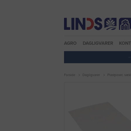
Nulstil adgangskode
AGRO
DAGLIGVARER
KON
·
Forside
Dagligvarer
Plastposer, sæk