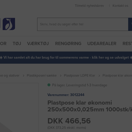
Tilmeld nyhedsbrev
Kontakt os
TOR
TØJ
VÆRKTØJ
RENGØRING
UDEAREALER
RES
 ☀️ Vi har samlet alt du har brug for til sommerens varme - klik her og se udvalget ☀️
ke og stativer
Plastikposer/-sække
Plastposer LDPE Klar
Plastpose klar øk
På lager. Leveringstid 1-3 hverdage
Varenummer:
3012244
Plastpose klar økonomi
250x500x0,025mm 1000stk/
DKK 466,56
(DKK 373,25 ekskl. moms)