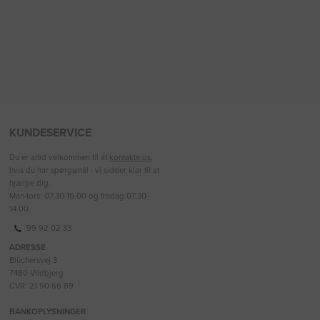
KUNDESERVICE
Du er altid velkommen til at
kontakte os
,
hvis du har spørgsmål - vi sidder klar til at
hjælpe dig.
Man-tors: 07.30-16.00 og fredag 07.30-
14.00.
99 92 02 33
ADRESSE
Blüchersvej 3
7480 Vildbjerg
CVR: 21 90 66 89
BANKOPLYSNINGER