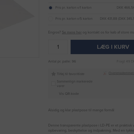
Pris pr. karton v/1 karton
DKK 466,56
Pris pr. karton v/5 karton
DKK 431,88 (DKK 345
Engros?
Se mere her
og kontakt os for køb af store 
LÆG I KURV
Antal pr. palle: 96
Fragt 49 D
Overensstemmel
Tilføj til favoritliste
Sammenlign markerede
varer
Vis QR-kode
Alsidig og klar plastpose til mange formål
Denne transparente plastpose i LD-PE er et praktisk va
opbevaring, beskyttelse og indpakning. Med en tykk