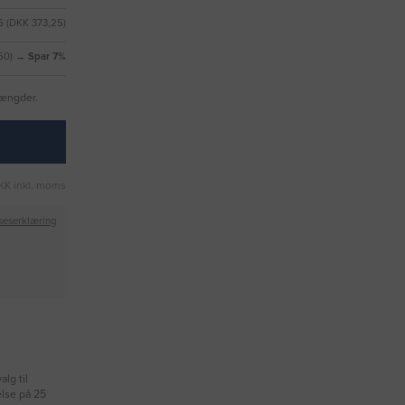
 (DKK 373,25)
,50) →
Spar 7%
mængder.
KK inkl. moms
seserklæring
lg til
else på 25