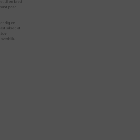
t til en bred
obust pose.
ver dig en
ast sikrer, at
 både
 overblik.