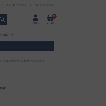
Vis uden moms
Vis med moms
Forbliv logget ind
0
LOGIN
TVARER
 ·
onomi 250x500x0,025mm 1000stk/kar
kar