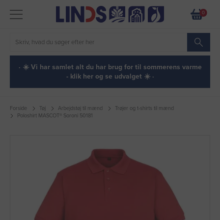
0
· ☀️ Vi har samlet alt du har brug for til sommerens varme
- klik her og se udvalget ☀️ ·
Forside
Tøj
Arbejdstøj til mænd
Trøjer og t-shirts til mænd
Poloshirt MASCOT® Soroni 50181