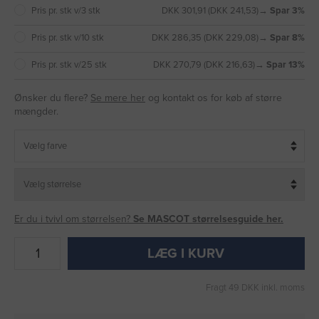
Pris pr. stk v/3 stk
DKK 301,91 (DKK 241,53)
→ Spar 3%
Pris pr. stk v/10 stk
DKK 286,35 (DKK 229,08)
→ Spar 8%
Pris pr. stk v/25 stk
DKK 270,79 (DKK 216,63)
→ Spar 13%
Ønsker du flere?
Se mere her
og kontakt os for køb af større
mængder.
Er du i tvivl om størrelsen?
Se MASCOT størrelsesguide her.
LÆG I KURV
Fragt 49 DKK inkl. moms