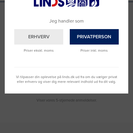
Jeg handler som
Se hvad vores kunder siger
ERHVERV
PRIVATPERSON
Priser ekskl. moms
Priser inkl. moms
Nemt at bestille og hurtig levering
Virke
Vi tilpasser din oplevelse på linds.dk ud fra om du vælger privat
Torben
, For 169 dage siden
Moge
eller erhverv og viser dig mere relevant indhold ud fra dit valg.
Viser vores 5-stjernede anmeldelser.