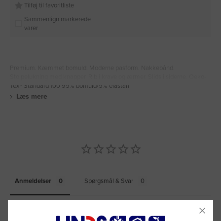
Tilføj til favoritliste
Sammenlign markerede
varer
Premium. Kæmmet bomuld. Moderne pasform. Nakkebånd.
Stolpelukning med knapper. Rib i krave og ærmer. Slids i siderne. Oeko-
Tex® Standard 100 95% bomuld/5% elastan
Læs mere
Anmeldelser
Spørgsmål & Svar