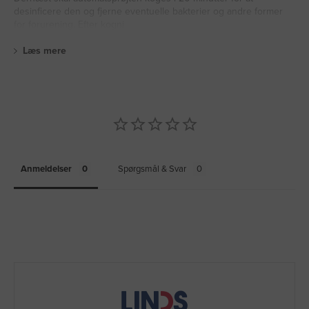
desinficere den og fjerne eventuelle bakterier og andre former
for forurening. Efter kogni
Læs mere
Anmeldelser
Spørgsmål & Svar