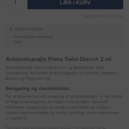
LÆG I KURV
Fragt 49 DKK inkl. moms
Tilføj til favoritliste
Sammenlign markerede
varer
Automatsprøjte Prima Twist Drench 2 ml
Automatsprøjte med metal drench og flaskeansats med
skruegevind. Anvendes til oral indgivelse af medicin, vitaminer,
Baycox og Piggy-Lift m.m.
Rengøring og desinfektion:
For at sikre en korrekt rengøring af automatsprøjten er det vigtigt
at følge anvisningerne, der følger med sprøjten. Generelt
indebærer rengøringen, at sprøjten skal skilles ad, vaskes i
lunkent vand med sæbe og skylles grundigt, så alle sæberester
er skyllet af.
Dernæst skal automatsprøjten koges i 20 minutter for at