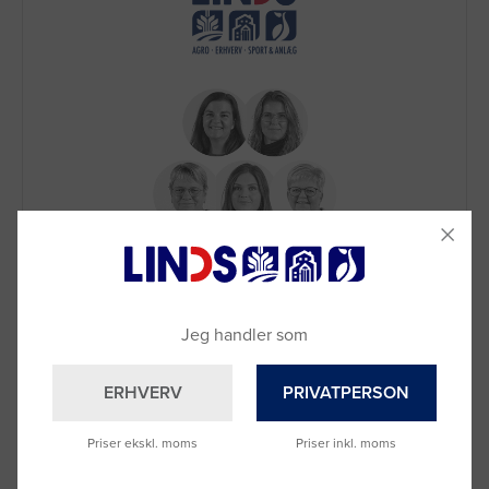
Brug for hjælp?
Ring til os på
9992 0233
Vi sidder klar til at hjælpe dig.
Jeg handler som
Du kan også kontakte din lokale sælger
–
se oversigten her
ERHVERV
PRIVATPERSON
Priser ekskl. moms
Priser inkl. moms