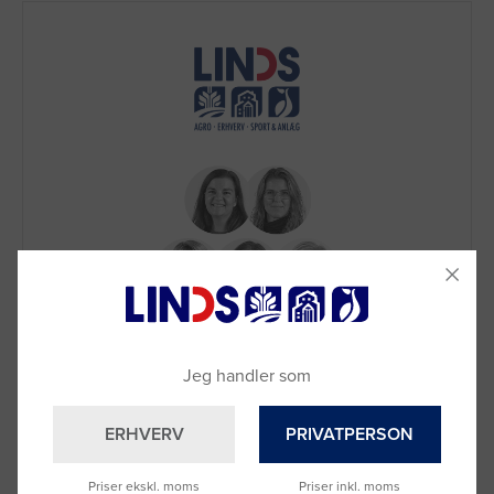
Brug for hjælp?
Ring til os på
9992 0233
Jeg handler som
Vi sidder klar til at hjælpe dig.
Du kan også kontakte din lokale sælger
ERHVERV
PRIVATPERSON
–
se oversigten her
Priser ekskl. moms
Priser inkl. moms