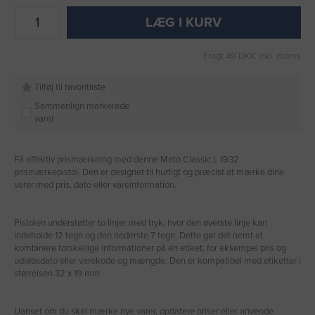
LÆG I KURV
Fragt 49 DKK inkl. moms
Tilføj til favoritliste
Sammenlign markerede
varer
Få effektiv prismærkning med denne Meto Classic L 1932
prismærkepistol. Den er designet til hurtigt og præcist at mærke dine
varer med pris, dato eller vareinformation.
Pistolen understøtter to linjer med tryk, hvor den øverste linje kan
indeholde 12 tegn og den nederste 7 tegn. Dette gør det nemt at
kombinere forskellige informationer på én etiket, for eksempel pris og
udløbsdato eller varekode og mængde. Den er kompatibel med etiketter i
størrelsen 32 x 19 mm.
Uanset om du skal mærke nye varer, opdatere priser eller anvende