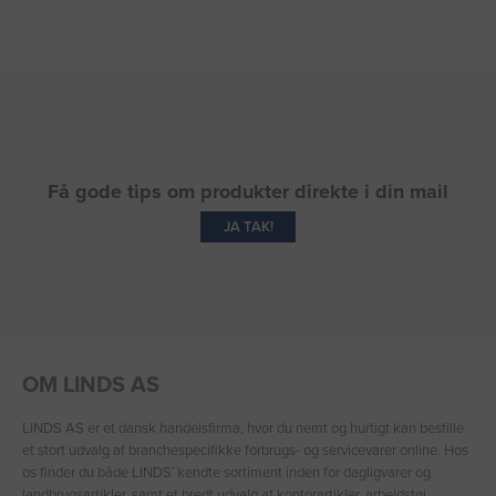
Få gode tips om produkter direkte i din mail
JA TAK!
OM LINDS AS
LINDS AS er et dansk handelsfirma, hvor du nemt og hurtigt kan bestille
et stort udvalg af branchespecifikke forbrugs- og servicevarer online. Hos
os finder du både LINDS′ kendte sortiment inden for dagligvarer og
landbrugsartikler, samt et bredt udvalg af kontorartikler, arbejdstøj,