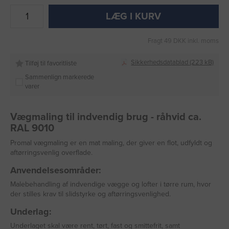
LÆG I KURV
Fragt 49 DKK inkl. moms
Sikkerhedsdatablad (223 kB)
Tilføj til favoritliste
Sammenlign markerede
varer
Vægmaling til indvendig brug - råhvid ca.
RAL 9010
Promal vægmaling er en mat maling, der giver en flot, udfyldt og
aftørringsvenlig overflade.
Anvendelsesområder:
Malebehandling af indvendige vægge og lofter i tørre rum, hvor
der stilles krav til slidstyrke og aftørringsvenlighed.
Underlag:
Underlaget skal være rent, tørt, fast og smittefrit, samt