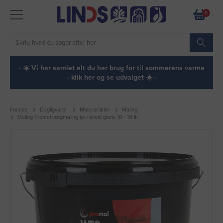
0
· ☀️ Vi har samlet alt du har brug for til sommerens varme
- klik her og se udvalget ☀️ ·
Forside
Dagligvarer
Malerartikler
Maling
Maling Promal vægmaling lys råhvid glans 10 - 10 ltr