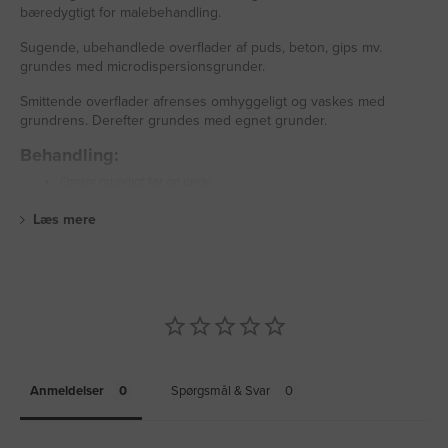
bæredygtigt for malebehandling.
Sugende, ubehandlede overflader af puds, beton, gips mv.
grundes med microdispersionsgrunder.
Smittende overflader afrenses omhyggeligt og vaskes med
grundrens. Derefter grundes med egnet grunder.
Behandling:
Omrør grundigt før og unde
Læs mere
Anmeldelser
Spørgsmål & Svar