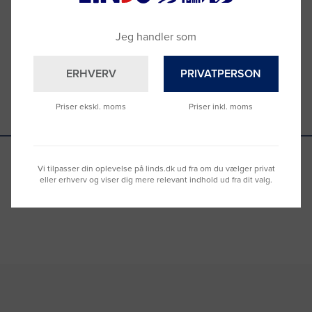
Du kan også kontakte din lokale sælger
–
se oversigten her
Jeg handler som
ERHVERV
PRIVATPERSON
Priser ekskl. moms
Priser inkl. moms
Vi tilpasser din oplevelse på linds.dk ud fra om du vælger privat
eller erhverv og viser dig mere relevant indhold ud fra dit valg.
Se hvad vores kunder siger