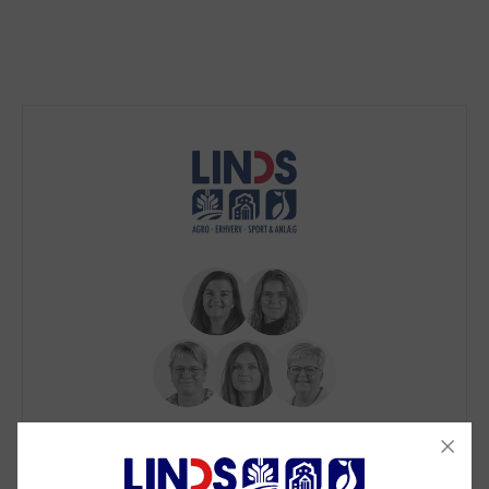
Brug for hjælp?
Ring til os på
9992 0233
Vi sidder klar til at hjælpe dig.