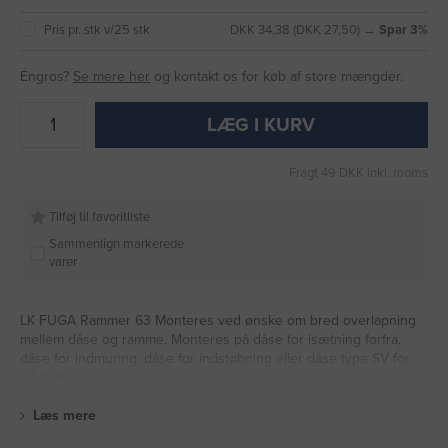
Pris pr. stk v/25 stk
DKK 34,38 (DKK 27,50) →
Spar 3%
Engros?
Se mere her
og kontakt os for køb af store mængder.
LÆG I KURV
Fragt 49 DKK inkl. moms
Tilføj til favoritliste
Sammenlign markerede
varer
LK FUGA Rammer 63 Monteres ved ønske om bred overlapning
mellem dåse og ramme. Monteres på dåse for isætning forfra,
dåse for indmuring, dåse for indstøbning eller dåse type SV for
let skillevæg.
Læs mere