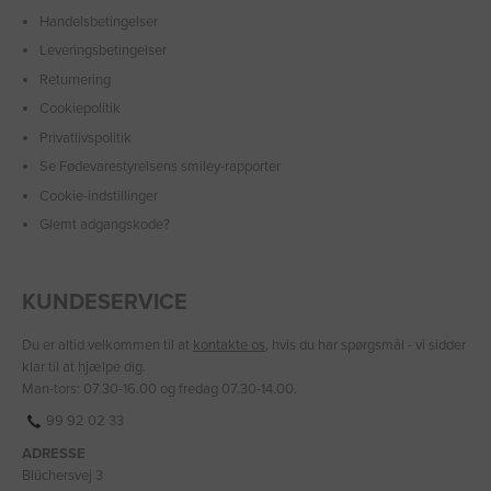
Handelsbetingelser
Leveringsbetingelser
Returnering
Cookiepolitik
Privatlivspolitik
Se Fødevarestyrelsens smiley-rapporter
Cookie-indstillinger
Glemt adgangskode?
KUNDESERVICE
Du er altid velkommen til at
kontakte os
, hvis du har spørgsmål - vi sidder
klar til at hjælpe dig.
Man-tors: 07.30-16.00 og fredag 07.30-14.00.
99 92 02 33
ADRESSE
Blüchersvej 3