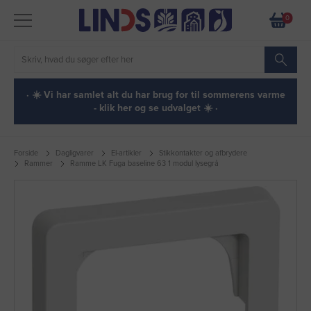
0
· ☀️ Vi har samlet alt du har brug for til sommerens varme
- klik her og se udvalget ☀️ ·
Forside
Dagligvarer
El-artikler
Stikkontakter og afbrydere
Rammer
Ramme LK Fuga baseline 63 1 modul lysegrå