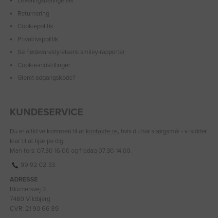
Leveringsbetingelser
Returnering
Cookiepolitik
Privatlivspolitik
Se Fødevarestyrelsens smiley-rapporter
Cookie-indstillinger
Glemt adgangskode?
KUNDESERVICE
Du er altid velkommen til at
kontakte os
, hvis du har spørgsmål - vi sidder
klar til at hjælpe dig.
Man-tors: 07.30-16.00 og fredag 07.30-14.00.
99 92 02 33
ADRESSE
Blüchersvej 3
7480 Vildbjerg
CVR: 21 90 66 89