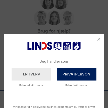
Brug for hjælp?
Ring til os på
9992 0233
Vi sidder klar til at hjælpe dig.
Du kan også kontakte din lokale sælger
–
se oversigten her
Jeg handler som
ERHVERV
PRIVATPERSON
Priser ekskl. moms
Priser inkl. moms
Vi tilpasser din oplevelse på linds.dk ud fra om du vælger privat