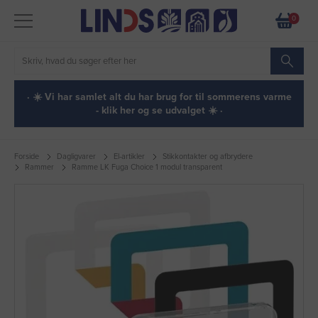
0
· ☀️ Vi har samlet alt du har brug for til sommerens varme
- klik her og se udvalget ☀️ ·
Forside
Dagligvarer
El-artikler
Stikkontakter og afbrydere
Rammer
Ramme LK Fuga Choice 1 modul transparent