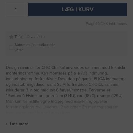
LÆG I KURV
Fragt 49 DKK inkl. moms
Tilføj til favoritliste
Sammenlign markerede
varer
Design rammer for CHOICE skal anvendes sammen med tekniske
monteringsramme. Kan monteres på alle AIR indmuring,
indstøbning og forfra dåser. Desuden på gamle FUGA indmuring
og indstøbningsdåser samt SLIM forfra dåse. CHOICE rammer
inkluderer 3 inlæg med ialt 6 farver/mønstre. Farverne er
"Pantone": Hvid, sort, petrolium (314U), rød (187C), orange (129U).
Man kan fremstille egne indlæg med mærkning og/eller
forretningslogo mv. Leveres i 2 varianter: En med transparent
front og en med frosted (opal) front.
Læs mere