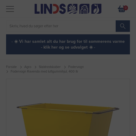
0
· ☀️ Vi har samlet alt du har brug for til sommerens varme
- klik her og se udvalget ☀️ ·
Forside
Agro
Staldredskaber
Fodervogn
Fodervogn Ravendo med luftgummihjul, 400 ltr