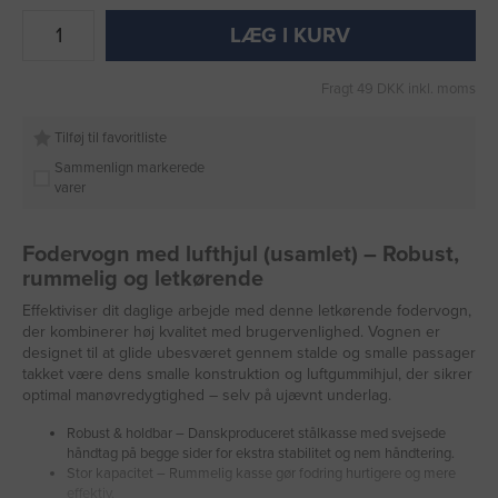
LÆG I KURV
Fragt 49 DKK inkl. moms
Tilføj til favoritliste
Sammenlign markerede
varer
Fodervogn med lufthjul (usamlet) – Robust,
rummelig og letkørende
Effektiviser dit daglige arbejde med denne letkørende fodervogn,
der kombinerer høj kvalitet med brugervenlighed. Vognen er
designet til at glide ubesværet gennem stalde og smalle passager
takket være dens smalle konstruktion og luftgummihjul, der sikrer
optimal manøvredygtighed – selv på ujævnt underlag.
Robust & holdbar – Danskproduceret stålkasse med svejsede
håndtag på begge sider for ekstra stabilitet og nem håndtering.
Stor kapacitet – Rummelig kasse gør fodring hurtigere og mere
effektiv.