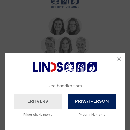
Brug for hjælp?
Ring til os på
9992 0233
Vi sidder klar til at hjælpe dig.
Du kan også kontakte din lokale sælger
Jeg handler som
–
se oversigten her
ERHVERV
PRIVATPERSON
Priser ekskl. moms
Priser inkl. moms