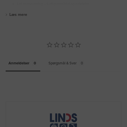
Let manøvrering – Luftgummihjul og rullelejer
Læs mere
Anmeldelser
Spørgsmål & Svar