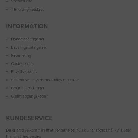
Sponsorater
Tilmeld nyhedsbrev
INFORMATION
Handelsbetingelser
Leveringsbetingelser
Returnering
Cookiepolitik
Privatlivspolitik
Se Fødevarestyrelsens smiley-rapporter
Cookie-indstillinger
Glemt adgangskode?
KUNDESERVICE
Du er altid velkommen til at
kontakte os
, hvis du har spørgsmål - vi sidder
klar til at hjælpe dig.