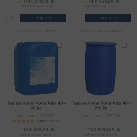
DKK 879,38
DKK 256,68
(DKK 703,50 ekskl. moms)
(DKK 205,34 ekskl. moms)
Læg i kurv
Læg i kurv
Fragt 49 DKK inkl. moms
Fragt 49 DKK inkl. moms
Transportrens Notra Alka 40 -
Transportrens Notra Alka 40 -
20 kg
210 kg
Varenummer: 1079742
Varenummer: 1079748
1 anmeldelser
DKK 676,66
DKK 6.180,89
(DKK 541,33 ekskl. moms)
(DKK 4.944,71 ekskl. moms)