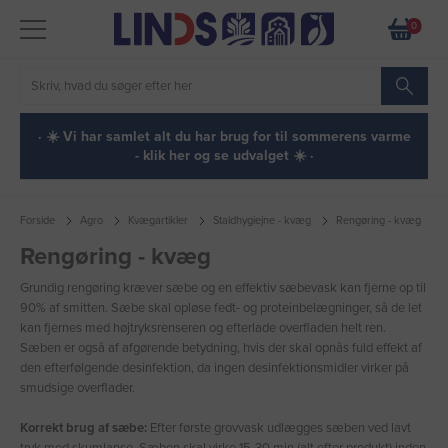
0
· ☀️ Vi har samlet alt du har brug for til sommerens varme
- klik her og se udvalget ☀️ ·
Forside
Agro
Kvægartikler
Staldhygiejne - kvæg
Rengøring - kvæg
Rengøring - kvæg
Grundig rengøring kræver sæbe og en effektiv sæbevask kan fjerne op til
90% af smitten. Sæbe skal opløse fedt- og proteinbelægninger, så de let
kan fjernes med højtryksrenseren og efterlade overfladen helt ren.
Sæben er også af afgørende betydning, hvis der skal opnås fuld effekt af
den efterfølgende desinfektion, da ingen desinfektionsmidler virker på
smudsige overflader.
Korrekt brug af sæbe:
Efter første grovvask udlægges sæben ved lavt