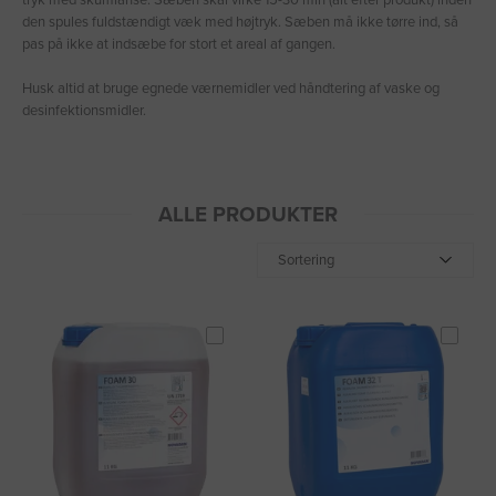
tryk med skumlanse. Sæben skal virke 15-30 min (alt efter produkt) inden
den spules fuldstændigt væk med højtryk. Sæben må ikke tørre ind, så
pas på ikke at indsæbe for stort et areal af gangen.
Husk altid at bruge egnede værnemidler ved håndtering af vaske og
desinfektionsmidler.
ALLE PRODUKTER
Sortering