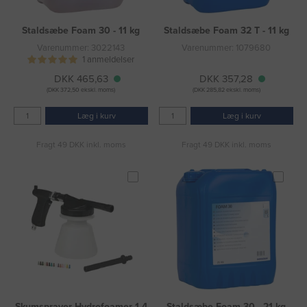
Staldsæbe Foam 30 - 11 kg
Staldsæbe Foam 32 T - 11 kg
Varenummer: 3022143
Varenummer: 1079680
1 anmeldelser
DKK 465,63
DKK 357,28
(DKK 372,50 ekskl. moms)
(DKK 285,82 ekskl. moms)
Læg i kurv
Læg i kurv
Fragt 49 DKK inkl. moms
Fragt 49 DKK inkl. moms
Skumsprayer Hydrofoamer 1,4
Staldsæbe Foam 30 - 21 kg