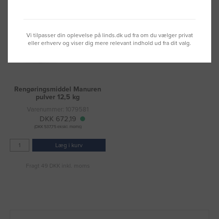
Vi tilpasser din oplevelse på linds.dk ud fra om du vælger privat
eller erhverv og viser dig mere relevant indhold ud fra dit valg.
Rengøringsmiddel Manuren
pulver 12,5 kg
Varenummer: 1079581
DKK 672,19
(DKK 537,75 ekskl. moms)
Læg i kurv
Fragt 49 DKK inkl. moms