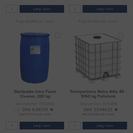
Læg i kurv
Læg i kurv
Fragt 49 DKK inkl. moms
Fragt 49 DKK inkl. moms
Staldsæbe Intra Foam
Transportrens Notra Alka 40 -
Cleaner, 220 kg
1060 kg Palletank
Varenummer: 3052930
Varenummer: 3075494
DKK 6.967,19
DKK 23.444,33
(DKK 5.573,75 ekskl. moms)
(DKK 18.755,46 ekskl. moms)
Læg i kurv
Læg i kurv