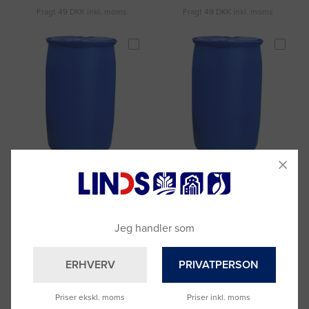
Fragt 49 DKK inkl. moms
Fragt 49 DKK inkl. moms
Staldsæbe Foam 32 T - 230 kg
Staldsæbe Foam 30 - 210 kg
Varenummer: 1079684
Varenummer: 3023555
DKK 4.833,09
DKK 5.690,31
(DKK 3.866,47 ekskl. moms)
(DKK 4.552,25 ekskl. moms)
Jeg handler som
Læg i kurv
Læg i kurv
ERHVERV
PRIVATPERSON
Fragt 49 DKK inkl. moms
Fragt 49 DKK inkl. moms
Priser ekskl. moms
Priser inkl. moms