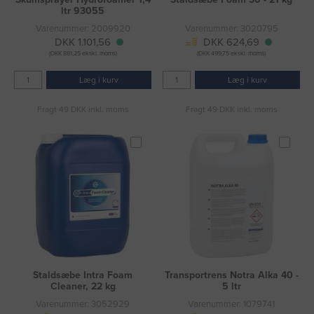
ltr 93055
Varenummer: 2009920
Varenummer: 3020795
DKK 1.101,56
DKK 624,69
(DKK 881,25 ekskl. moms)
(DKK 499,75 ekskl. moms)
Læg i kurv
Læg i kurv
Fragt 49 DKK inkl. moms
Fragt 49 DKK inkl. moms
Staldsæbe Intra Foam
Transportrens Notra Alka 40 -
Cleaner, 22 kg
5 ltr
Varenummer: 3052929
Varenummer: 1079741