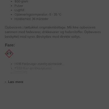
800 gram
Pulver
Lugtfrit
Opbevaringstemperatur: -5 - 35 °C
Holdbarhed: 36 måneder
Opbevares i tætlukket originalemballage. Må ikke opbevares
sammen med fødevarer, drikkevarer og foderstoffer. Opbevares
beskyttet mod syrer. Beskyttes mod direkte sollys.
Fare:
H318 Forårsager alvorlig øjenskade.
P280 Bær øjenbeskyttelse.
P305+P3
Læs mere