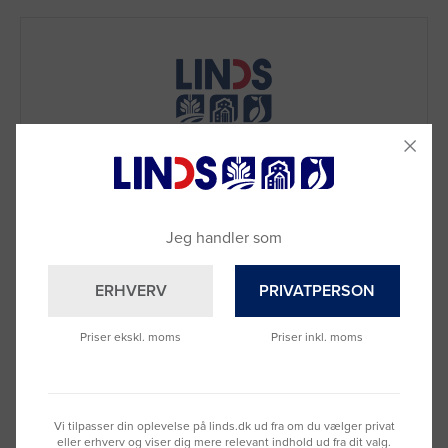
Jeg handler som
ERHVERV
PRIVATPERSON
Brug for hjælp?
Priser ekskl. moms
Priser inkl. moms
Ring til os på
9992 0233
Vi sidder klar til at hjælpe dig.
Du kan også kontakte din lokale sælger
–
se oversigten her
Vi tilpasser din oplevelse på linds.dk ud fra om du vælger privat
eller erhverv og viser dig mere relevant indhold ud fra dit valg.