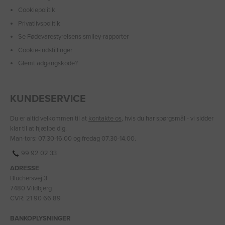
Cookiepolitik
Privatlivspolitik
Se Fødevarestyrelsens smiley-rapporter
Cookie-indstillinger
Glemt adgangskode?
KUNDESERVICE
Du er altid velkommen til at
kontakte os
, hvis du har spørgsmål - vi sidder
klar til at hjælpe dig.
Man-tors: 07.30-16.00 og fredag 07.30-14.00.
99 92 02 33
ADRESSE
Blüchersvej 3
7480 Vildbjerg
CVR: 21 90 66 89
BANKOPLYSNINGER