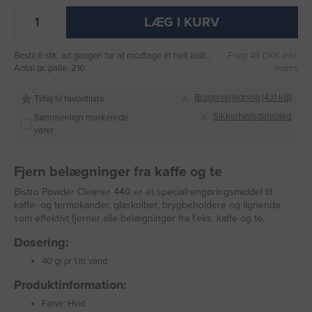
LÆG I KURV
Bestil 6 stk. ad gangen for at modtage et helt kolli.,
Fragt 49 DKK inkl.
Antal pr. palle: 216
moms
Brugervejledning (431 kB)
Tilføj til favoritliste
Sikkerhedsdatablad
Sammenlign markerede
varer
Fjern belægninger fra kaffe og te
Bistro Powder Cleaner 440 er et specialrengøringsmiddel til
kaffe- og termokander, glaskolber, brygbeholdere og lignende,
som effektivt fjerner alle belægninger fra f.eks. kaffe og te.
Dosering:
40 gr pr 1 ltr vand
Produktinformation:
Farve: Hvid