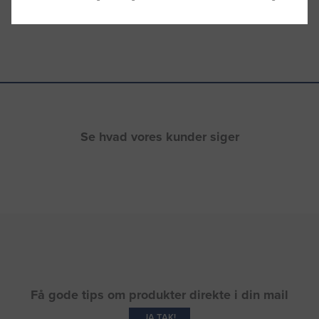
Se hvad vores kunder siger
Få gode tips om produkter direkte i din mail
JA TAK!