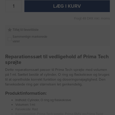
LÆG I KURV
Fragt 49 DKK inkl. moms
Tilføj til favoritliste
Sammenlign markerede
varer
Reparationssæt til vedligehold af Prima Tech
sprøjte
Dette reparationssæt passer til Prima Tech sprøjte med volumen
på 1 ml. Sættet består af cylinder, O ring og flaskekrave og bruges
til at opretholde korrekt funktion og doseringsnøjagtighed. Den
farvekodede ring gør størrelsen let genkendelig.
Produktinformation:
Indhold: Cylinder, O ring og flaskekrave
Volumen: 1 ml
Farvekode: Rød
Kompatibilitet: Prima Tech sprøjte, Prima BMV og Prima Twist