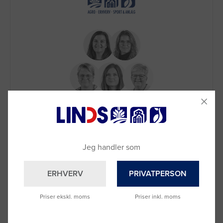
Brug for hjælp?
Ring til os på
9992 0233
Vi sidder klar til at hjælpe dig.
Du kan også kontakte din lokale sælger
Jeg handler som
–
se oversigten her
ERHVERV
PRIVATPERSON
Priser ekskl. moms
Priser inkl. moms