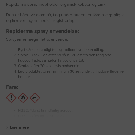
Repiderma spray indeholder organisk kobber og zink.
Den er både virksom på, i og under huden, er ikke receptpligtig
og kræver ingen medicinregistrering.
Repiderma spray anvendelse:
Sprayen er meget let at anvende.
Ryst dåsen grundigt før og mellem hver behandling.
Spray i 3 sek. i en afstand på 15-20 cm fra den rengjorte
hudoverflade, så huden farves ensartet.
Gentag efter 30 sek., hvis nødvendigt.
Lad produktet tørre i minimum 30 sekunder, til hudoverfladen er
helt tør.
Fare:
H222: Yderst brandfarlig aerosol.
H319: Forårsager alvorlig øje
Læs mere