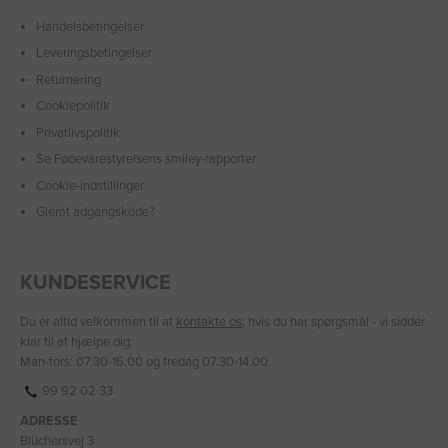
Handelsbetingelser
Leveringsbetingelser
Returnering
Cookiepolitik
Privatlivspolitik
Se Fødevarestyrelsens smiley-rapporter
Cookie-indstillinger
Glemt adgangskode?
KUNDESERVICE
Du er altid velkommen til at
kontakte os
, hvis du har spørgsmål - vi sidder
klar til at hjælpe dig.
Man-tors: 07.30-16.00 og fredag 07.30-14.00.
99 92 02 33
ADRESSE
Blüchersvej 3