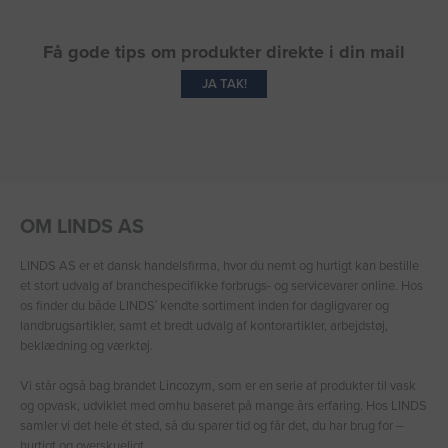
Få gode tips om produkter direkte i din mail
JA TAK!
OM LINDS AS
LINDS AS er et dansk handelsfirma, hvor du nemt og hurtigt kan bestille
et stort udvalg af branchespecifikke forbrugs- og servicevarer online. Hos
os finder du både LINDS′ kendte sortiment inden for dagligvarer og
landbrugsartikler, samt et bredt udvalg af kontorartikler, arbejdstøj,
beklædning og værktøj.
Vi står også bag brandet Lincozym, som er en serie af produkter til vask
og opvask, udviklet med omhu baseret på mange års erfaring. Hos LINDS
samler vi det hele ét sted, så du sparer tid og får det, du har brug for –
hurtigt og overskueligt.