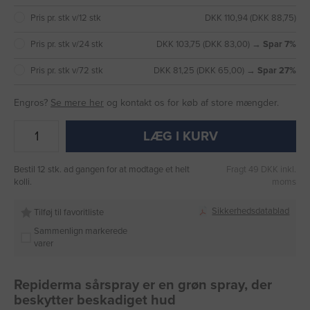
Pris pr. stk v/12 stk
DKK 110,94 (DKK 88,75)
Pris pr. stk v/24 stk
DKK 103,75 (DKK 83,00) →
Spar 7%
Pris pr. stk v/72 stk
DKK 81,25 (DKK 65,00) →
Spar 27%
Engros?
Se mere her
og kontakt os for køb af store mængder.
LÆG I KURV
Bestil 12 stk. ad gangen for at modtage et helt
Fragt 49 DKK inkl.
kolli.
moms
Sikkerhedsdatablad
Tilføj til favoritliste
Sammenlign markerede
varer
Repiderma sårspray er en grøn spray, der
beskytter beskadiget hud