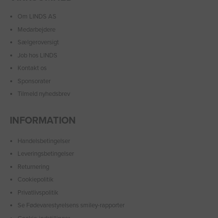
Om LINDS AS
Medarbejdere
Sælgeroversigt
Job hos LINDS
Kontakt os
Sponsorater
Tilmeld nyhedsbrev
INFORMATION
Handelsbetingelser
Leveringsbetingelser
Returnering
Cookiepolitik
Privatlivspolitik
Se Fødevarestyrelsens smiley-rapporter