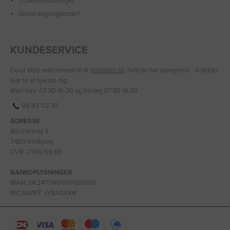
Cookie-indstillinger
Glemt adgangskode?
KUNDESERVICE
Du er altid velkommen til at
kontakte os
, hvis du har spørgsmål - vi sidder
klar til at hjælpe dig.
Man-tors: 07.30-16.00 og fredag 07.30-14.00.
99 92 02 33
ADRESSE
Blüchersvej 3
7480 Vildbjerg
CVR: 21 90 66 89
BANKOPLYSNINGER
IBAN: DK2475900001331399
BIC/SWIFT: JYBADKKK