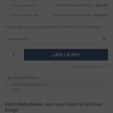
Pris pr. stk v/10 stk
DKK 516,35 (DKK 413,08)
→ Spar 8%
Pris pr. stk v/20 stk
DKK 488,29 (DKK 390,63)
→ Spar 13%
Engros?
Se mere her
og kontakt os for køb af store mængder.
LÆG I KURV
Fragt 49 DKK inkl. moms
Tilføj til favoritliste
Sammenlign markerede
varer
Flot fritidsstøvle, som kan holde til at blive
brugt