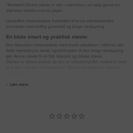
*Bemærk! Denne støvle er stor i størrelsen, så vælg gerne en
størrelse mindre end du plejer.
Lavskaftet chelseastøvle fremstillet af brunt voksbehandlet
overlæder med kraftig gummisål og beige randsyning.
En både smart og praktisk støvle:
Den klassiske chelseastøvle med brede elastikker i siderne, det
flotte mørkebrune læder og kontrasten til den beige randsyning
gør denne støvle til en flot, klassisk og tidsløs støvle.
Støvlen er tilmed pratisk, da den er voksbehandlet, hvilket er med
til at gøre støvlen vandafvisende. Støvlen er ligeledes udstyret
med en kra
Læs mere