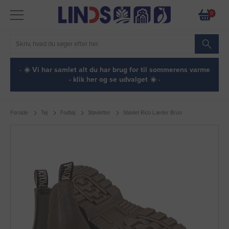
0
· ☀️ Vi har samlet alt du har brug for til sommerens varme
- klik her og se udvalget ☀️ ·
Forside
Tøj
Fodtøj
Støvletter
Støvlet Rico Læder Brun