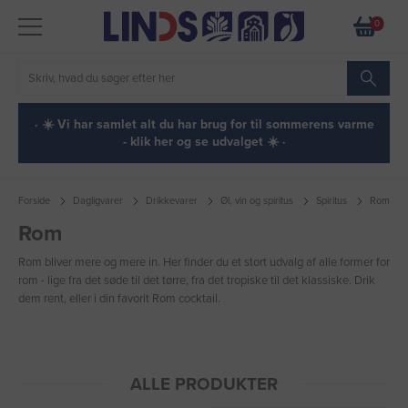
0
· ☀️ Vi har samlet alt du har brug for til sommerens varme
- klik her og se udvalget ☀️ ·
Forside
Dagligvarer
Drikkevarer
Øl, vin og spiritus
Spiritus
Rom
Rom
Rom bliver mere og mere in. Her finder du et stort udvalg af alle former for
rom - lige fra det søde til det tørre, fra det tropiske til det klassiske. Drik
dem rent, eller i din favorit Rom cocktail.
ALLE PRODUKTER