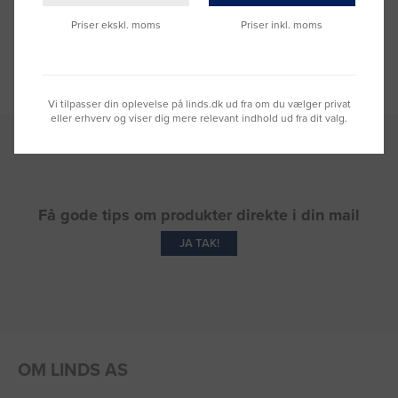
Priser ekskl. moms
Priser inkl. moms
Viser vores 5-stjernede anmeldelser.
Vi tilpasser din oplevelse på linds.dk ud fra om du vælger privat
eller erhverv og viser dig mere relevant indhold ud fra dit valg.
Få gode tips om produkter direkte i din mail
JA TAK!
OM LINDS AS