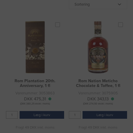
Sortering
Rom Plantation 20th.
Rom Nation Meticho
Anniversary, 1 fl
Chocolate & Toffee, 1 fl
Varenummer: 3053863
Varenummer: 3075905
DKK 475,31
DKK 343,13
(DKK 380,25 ekskl. moms)
(DKK 274,50 ekskl. moms)
Læg i kurv
Læg i kurv
Fragt 49 DKK inkl. moms
Fragt 49 DKK inkl. moms