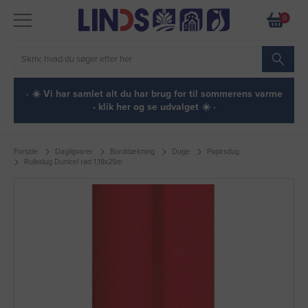
0
· ☀️ Vi har samlet alt du har brug for til sommerens varme
- klik her og se udvalget ☀️ ·
Forside
Dagligvarer
Borddækning
Duge
Papirsdug
Rulledug Dunicel rød 1,18x25m