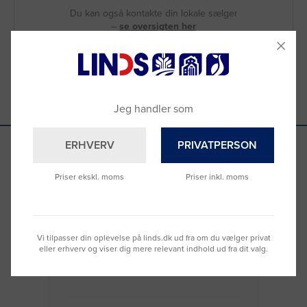
Du kan også kontakte din lokale sælger
–
se oversigten her
Jeg handler som
ERHVERV
PRIVATPERSON
Se hvad vores kunder siger
Priser ekskl. moms
Priser inkl. moms
Vi tilpasser din oplevelse på linds.dk ud fra om du vælger privat
Nemt at bestille og hurtig levering
Virke
eller erhverv og viser dig mere relevant indhold ud fra dit valg.