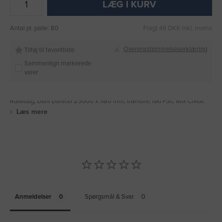
LÆG I KURV
Antal pr. palle: 80
Fragt 49 DKK inkl. moms
Overensstemmelseserklæring
Tilføj til favoritliste
Sammenlign markerede
varer
Rulledug, Duni Dunicel 25000 x 1180 mm, træfibre, rød FSC Mix Credit
Læs mere
Anmeldelser
Spørgsmål & Svar