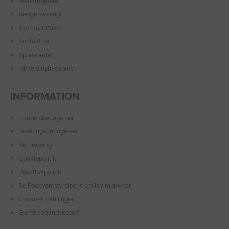
Medarbejdere
Sælgeroversigt
Job hos LINDS
Kontakt os
Sponsorater
Tilmeld nyhedsbrev
INFORMATION
Handelsbetingelser
Leveringsbetingelser
Returnering
Cookiepolitik
Privatlivspolitik
Se Fødevarestyrelsens smiley-rapporter
Cookie-indstillinger
Glemt adgangskode?