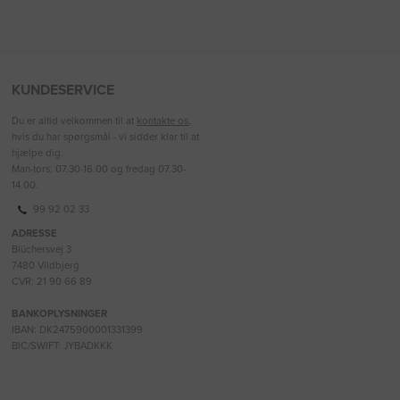
KUNDESERVICE
Du er altid velkommen til at
kontakte os
,
hvis du har spørgsmål - vi sidder klar til at
hjælpe dig.
Man-tors: 07.30-16.00 og fredag 07.30-
14.00.
99 92 02 33
ADRESSE
Blüchersvej 3
7480 Vildbjerg
CVR: 21 90 66 89
BANKOPLYSNINGER
IBAN: DK2475900001331399
BIC/SWIFT: JYBADKKK