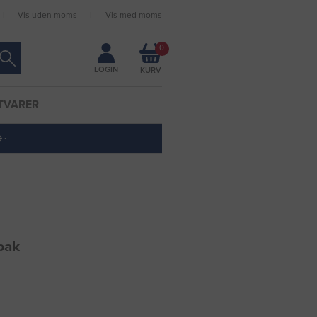
Vis uden moms
Vis med moms
Forbliv logget ind
0
LOGIN
TVARER
 ·
pak