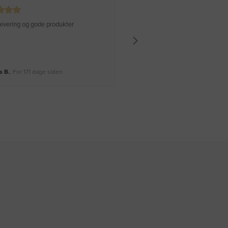
 levering og gode produkter
Hurtig levering Varen er perfekt
 B.
, For 171 dage siden
Rikke A.
, For 174 dage siden