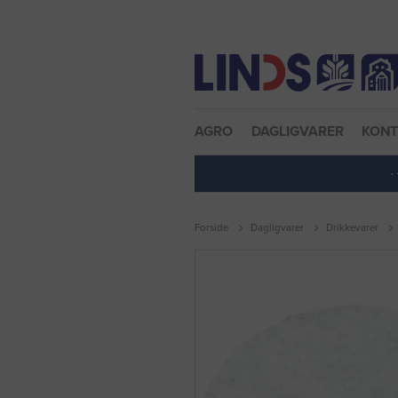
Nulstil adgangskode
AGRO
DAGLIGVARER
KON
·
Forside
Dagligvarer
Drikkevarer