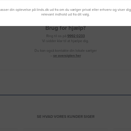
lpasser din oplevelse på linds.dk ud fra om du vælger privat eller erhverv og viser di
relevant indhold ud fra dit valg.
Brug for hjælp?
Ring til os på
9992 0233
Vi sidder klar til at hjælpe dig.
Du kan også kontakte din lokale sælger
–
se oversigten her
SE HVAD VORES KUNDER SIGER