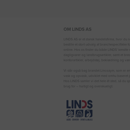
OM LINDS AS
LINDS AS er et dansk handelsfirma, hvor du n
bestille et stort udvalg af branchespecifikke 
online. Hos os finder du både LINDS′ kendte s
dagligvarer og landbrugsartikler, samt et bre
kontorartikler, arbejdstøj, beklædning og vær
Vi står også bag brandet Lincozym, som er en 
vask og opvask, udviklet med omhu baseret p
Hos LINDS samler vi det hele ét sted, så du sp
brug for – hurtigt og overskueligt.