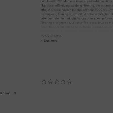
cellulose/CTMP. Med en diameter på Ø244mm sikrer 
filterposer effektiv og pålidelig filtrering, der optimer
arbejdsproces. Pakken indeholder hele 3000 stk., hvi
en langvarig løsning og værdifuld bekvemmelighed.
arbejder inden for industri, laboratorier eller andre o
filtrering er afgørende, vil disse filterposer leve op til
forventninger. Køb nu og oplev forskellen med vores 
filterposer, der kombinerer holdbarhed og ydeevne. 
4047041141947.
Læs mere
& Svar