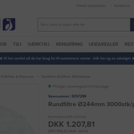
Tilmeld nyhedsbrev
Kontakt os
TOR
TØJ
VÆRKTØJ
RENGØRING
UDEAREALER
RES
 ☀️ Vi har samlet alt du har brug for til sommerens varme - klik her og se udvalget ☀️
Kaffefilter & filterposer
Rundfiltre Ø244mm 3000stk/pak
På lager. Leveringstid 1-3 hverdage
Varenummer:
3057299
Rundfiltre Ø244mm 3000stk/
Normalpris DKK 1.244,06
DKK 1.207,81
(DKK 966,25 ekskl. moms)