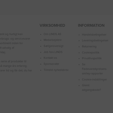
VIRKSOMHED
INFORMATION
Om LINDS AS
emt og hurtigt kan
Handelsbetingelser
forbrugs- og servicevarer
Medarbejdere
Leveringsbetingelser
ortiment inden for
Sælgeroversigt
Returnering
dt udvalg af
Job hos LINDS
ktøj.
Cookiepolitik
Kontakt os
Privatlivspolitik
serie af produkter til
Sponsorater
Se
å mange års erfaring.
Fødevarestyrelsens
Tilmeld nyhedsbrev
arer tid og får det, du har
smiley-rapporter
Cookie-indstillinger
Glemt
adgangskode?