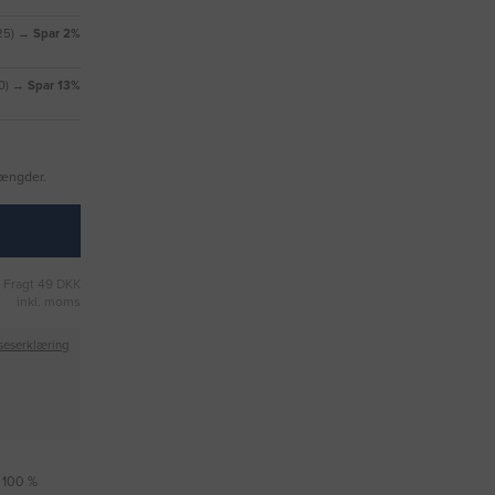
,25) →
Spar 2%
50) →
Spar 13%
mængder.
Fragt 49 DKK
inkl. moms
seserklæring
i 100 %