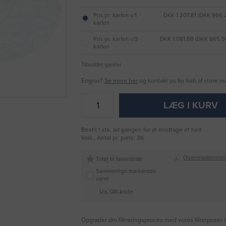
Pris pr. karton v/1
DKK 1.207,81 (DKK 966
karton
Pris pr. karton v/3
DKK 1.081,88 (DKK 865,
karton
Tilbuddet gælder
Engros?
Se mere her
og kontakt os for køb af store 
LÆG I KURV
Bestil 1 stk. ad gangen for at modtage et helt
kolli., Antal pr. palle: 36
Overensstemmel
Tilføj til favoritliste
Sammenlign markerede
varer
Vis QR-kode
Opgrader din filtreringsproces med vores filterposer 