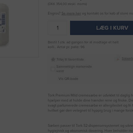
(DKK 354,00 ekskl. moms)
Engros?
Se mere her
og kontakt os for køb af store 
LÆG I KURV
Bestil 1 stk. ad gangen for at modtage et helt
kolli., Antal pr. palle: 96
Sikker
Tilføj til favoritliste
Sammenlign markerede
varer
Vis QR-kode
Tork Premium Mild cremesæbe er udviklet til daglig 
hjælper med at holde dine hænder rene og friske. D
svagt parfumerede cremesæbe er allergitestet og fri 
hvilket gør den velegnet til hyppig brug i mange forske
Sæben passer til Tork S2 dispensersystemet og sikre
hygiejnisk og økonomisk dosering. Hver beholder in