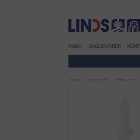
Nulstil adgangskode
AGRO
DAGLIGVARER
KON
·
Forside
Dagligvarer
Personlig pleje