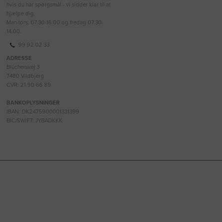
hvis du har spørgsmål - vi sidder klar til at
hjælpe dig.
Man-tors: 07.30-16.00 og fredag 07.30-
14.00.
99 92 02 33
ADRESSE
Blüchersvej 3
7480 Vildbjerg
CVR: 21 90 66 89
BANKOPLYSNINGER
IBAN: DK2475900001331399
BIC/SWIFT: JYBADKKK