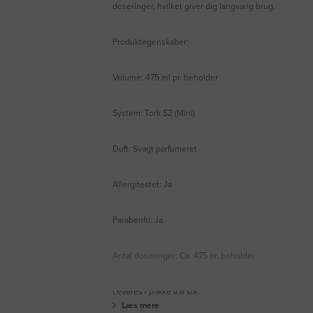
doseringer, hvilket giver dig langvarig brug.
Produktegenskaber:
Volume: 475 ml pr. beholder
System: Tork S2 (Mini)
Duft: Svagt parfumeret
Allergitestet: Ja
Parabenfri: Ja
Antal doseringer: Ca. 475 pr. beholder
Leveres i pakke á 8 stk.
Læs mere