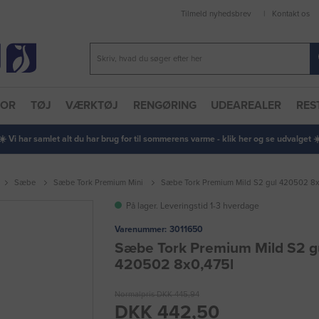
Tilmeld nyhedsbrev
Kontakt os
TOR
TØJ
VÆRKTØJ
RENGØRING
UDEAREALER
RES
 ☀️ Vi har samlet alt du har brug for til sommerens varme - klik her og se udvalget ☀️
Sæbe
Sæbe Tork Premium Mini
Sæbe Tork Premium Mild S2 gul 420502 8x
På lager. Leveringstid 1-3 hverdage
Varenummer:
3011650
Sæbe Tork Premium Mild S2 g
420502 8x0,475l
Normalpris DKK 445,94
DKK 442,50