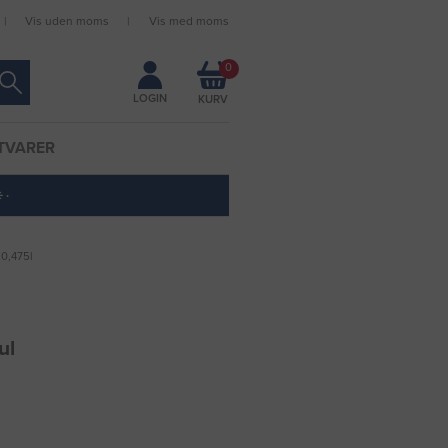
Vis uden moms
Vis med moms
Forbliv logget ind
0
LOGIN
TVARER
 ·
0,475l
ul