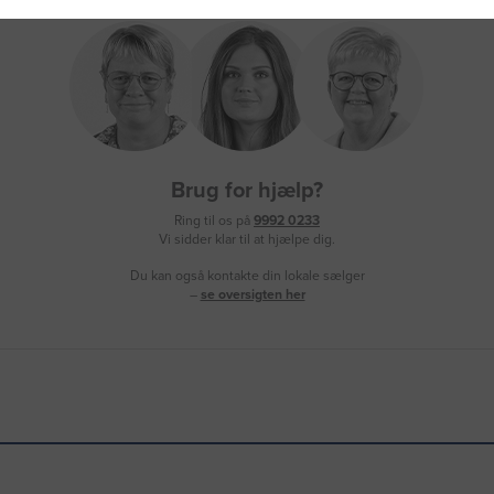
Brug for hjælp?
Ring til os på
9992 0233
Vi sidder klar til at hjælpe dig.
Du kan også kontakte din lokale sælger
–
se oversigten her