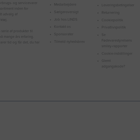
forbrugs- og servicevarer
Medarbejdere
Leveringsbetingelser
ortiment inden for
Sælgeroversigt
Returnering
dt udvalg af
Job hos LINDS
ktøj.
Cookiepolitik
Kontakt os
Privatlivspolitik
serie af produkter til
Sponsorater
Se
å mange års erfaring.
Fødevarestyrelsens
Tilmeld nyhedsbrev
arer tid og får det, du har
smiley-rapporter
Cookie-indstillinger
Glemt
adgangskode?