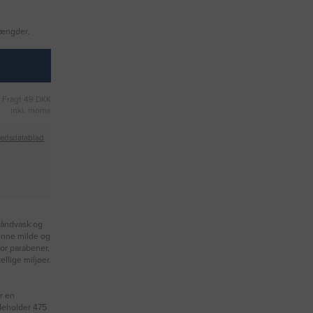
mængder.
Fragt 49 DKK
inkl. moms
hedsdatablad
håndvask og
enne milde og
for parabener,
llige miljøer.
r en
deholder 475