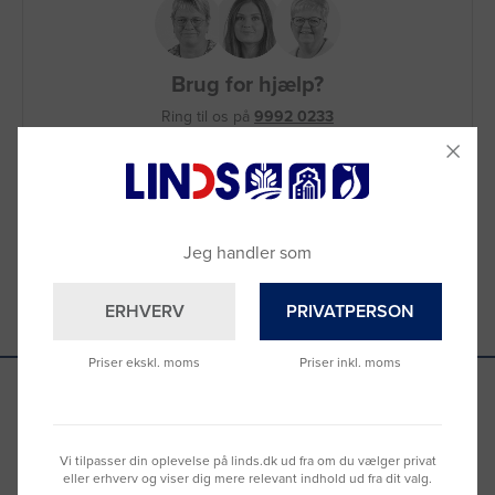
Brug for hjælp?
Ring til os på
9992 0233
Vi sidder klar til at hjælpe dig.
Du kan også kontakte din lokale sælger
–
se oversigten her
Jeg handler som
ERHVERV
PRIVATPERSON
Priser ekskl. moms
Priser inkl. moms
Se hvad vores kunder siger
Vi tilpasser din oplevelse på linds.dk ud fra om du vælger privat
eller erhverv og viser dig mere relevant indhold ud fra dit valg.