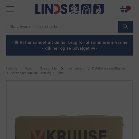
0
· ☀️ Vi har samlet alt du har brug for til sommerens varme
- klik her og se udvalget ☀️ ·
Forside
Agro
Griseartikler
Inseminering
Katetre og sædflasker
Sædflaske 100 ml uden låg 100 stk