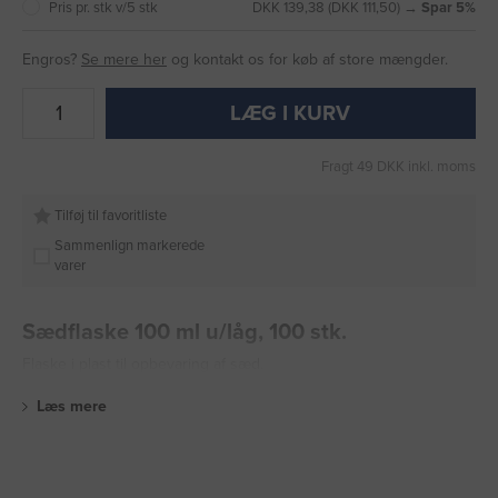
Pris pr. stk v/5 stk
DKK 139,38 (DKK 111,50) →
Spar 5%
Engros?
Se mere her
og kontakt os for køb af store mængder.
LÆG I KURV
Fragt 49 DKK inkl. moms
Tilføj til favoritliste
Sammenlign markerede
varer
Sædflaske 100 ml u/låg, 100 stk.
Flaske i plast til opbevaring af sæd.
Læs mere