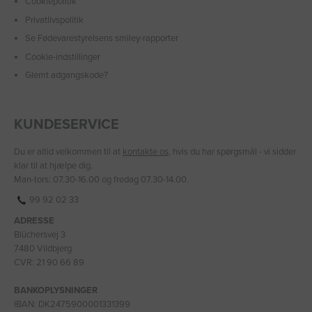
Cookiepolitik
Privatlivspolitik
Se Fødevarestyrelsens smiley-rapporter
Cookie-indstillinger
Glemt adgangskode?
KUNDESERVICE
Du er altid velkommen til at
kontakte os
, hvis du har spørgsmål - vi sidder
klar til at hjælpe dig.
Man-tors: 07.30-16.00 og fredag 07.30-14.00.
99 92 02 33
ADRESSE
Blüchersvej 3
7480 Vildbjerg
CVR: 21 90 66 89
BANKOPLYSNINGER
IBAN: DK2475900001331399