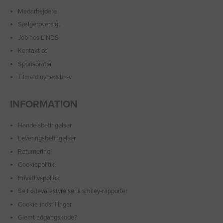
Medarbejdere
Sælgeroversigt
Job hos LINDS
Kontakt os
Sponsorater
Tilmeld nyhedsbrev
INFORMATION
Handelsbetingelser
Leveringsbetingelser
Returnering
Cookiepolitik
Privatlivspolitik
Se Fødevarestyrelsens smiley-rapporter
Cookie-indstillinger
Glemt adgangskode?