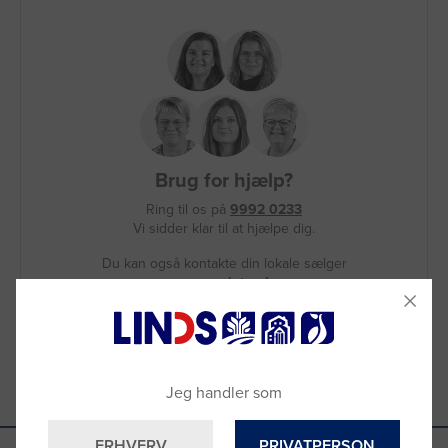
Brug for hjælp?
Ring til os på
9992 0233
Vi sidder klar til at hjælpe dig.
Du kan også kontakte din lokale sælger
–
se oversigten her
Jeg handler som
ERHVERV
PRIVATPERSON