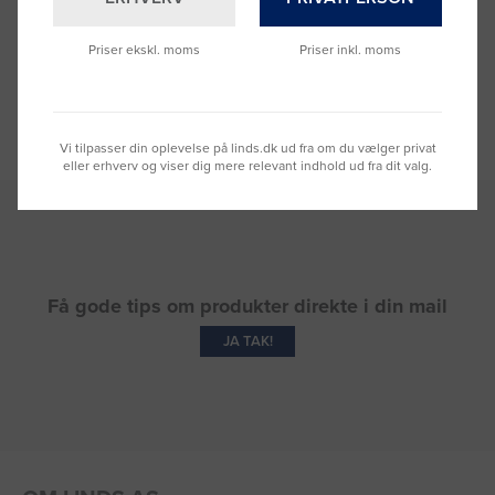
Priser ekskl. moms
Priser inkl. moms
Se hvad vores kunder siger
Vi tilpasser din oplevelse på linds.dk ud fra om du vælger privat
eller erhverv og viser dig mere relevant indhold ud fra dit valg.
Få gode tips om produkter direkte i din mail
JA TAK!