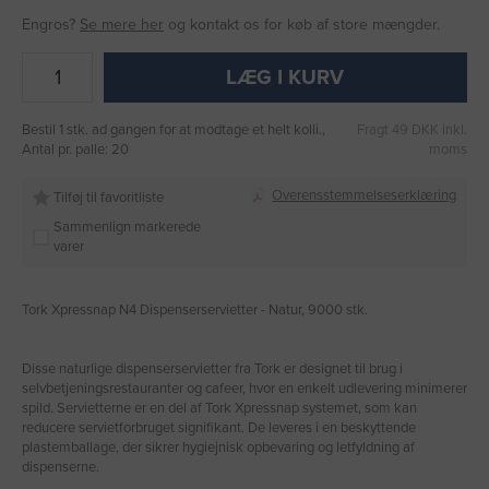
Engros?
Se mere her
og kontakt os for køb af store mængder.
LÆG I KURV
Bestil 1 stk. ad gangen for at modtage et helt kolli.,
Fragt 49 DKK inkl.
Antal pr. palle: 20
moms
Overensstemmelseserklæring
Tilføj til favoritliste
Sammenlign markerede
varer
Tork Xpressnap N4 Dispenserservietter - Natur, 9000 stk.
Disse naturlige dispenserservietter fra Tork er designet til brug i
selvbetjeningsrestauranter og cafeer, hvor en enkelt udlevering minimerer
spild. Servietterne er en del af Tork Xpressnap systemet, som kan
reducere servietforbruget signifikant. De leveres i en beskyttende
plastemballage, der sikrer hygiejnisk opbevaring og letfyldning af
dispenserne.