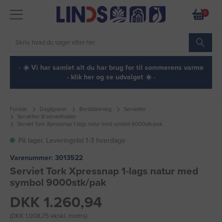
0
· ☀️ Vi har samlet alt du har brug for til sommerens varme
- klik her og se udvalget ☀️ ·
Forside
Dagligvarer
Borddækning
Servietter
Servietter til servietholder
Serviet Tork Xpressnap 1-lags natur med symbol 9000stk/pak
På lager. Leveringstid 1-3 hverdage
Varenummer:
3013522
Serviet Tork Xpressnap 1-lags natur med
symbol 9000stk/pak
DKK 1.260,94
(DKK 1.008,75 ekskl. moms)